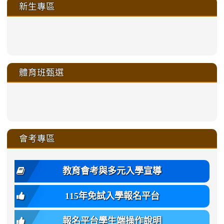
新生專區
link
link
link
link
https://sites.google.com/a/m
to
to
to
to
link
link
link
link
link
link
link
link
link
sheng-
https://sites.google.com/a/ms.gmjh.
https://sites.google.com/a/ms.gmjh.
https://sites.google.com/a/ms.gmjh.
https://sites.google.com/a/ms.gmjh.
to
to
to
to
to
to
to
to
to
ru-
sheng-
sheng-
sheng-
sheng-
體育班甄選
https://sites.google.com/a/ms
https://sites.google.com/a/ms
https://sites.google.com/a/ms
https://sites.google.com/a/ms
https://sites.google.com/ms.
https://sites.google.com/a/ms
https://sites.google.com/ms.gmjh.ty
https://sites.google.com/a/ms.gmjh.
https://sites.google.com/ms.gmjh.ty
xue-
ru-
ru-
ru-
ru-
sheng-
sheng-
sheng-
sheng-
affairs/%E9%AB%94%E8%82
sheng-
affairs/%E9%AB%94%E8%82%
sheng-
affairs/%E9%AB%94%E8%82%
zhuan-
xue-
xue-
xue-
xue-
link
link
ru-
ru-
ru-
ru-
style=ackground-
ru-
\
ru-
\
qu/
zhuan-
zhuan-
zhuan-
zhuan-
to
to
link
()-45l
xue-
xue-
xue-
xue-
color:
xue-
xue-
\
qu/
qu/
qu/
qu/
link
https://sites.google.com/ms.
https://sites.google.com/ms.gmjh.ty
to
4
zhuan-
zhuan-
zhuan-
zhuan-
var(-
zhuan-
zhuan-
\
\
\
\
to
affairs/%E9%AB%94%E8%82
affairs/%E9%AB%94%E8%82%
https://www.gmjh.tyc.edu.tw/upload
會考專區
qu/
qu/
qu/
qu/
-
qu/
qu
https://www.gmjh.tyc.edu.tw/upload
\
\
年
style=font-
\
\
\
bs-
\
2
度
family:
body-
體
教育會考與多元入學宣導
招
var(-
bg);
育
生
-
font-
班
115年免試入學報名平台
簡
bs-
family:
轉
章
body-
var(-
班
(二
報名平台學生端操作說明
font-
-