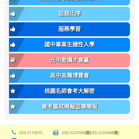
簡
招).pdf
family);
bs-
章.pdf
\
font-
body-
超額比序
\
size:
font-
var(-
family);
服務學習
-
font-
bs-
size:
國中畢業生適性入學
body-
var(-
font-
-
光中愛讀才會贏
size);
bs-
font-
body-
高中高職博覽會
weight:
font-
var(-
size);
桃園名師會考大解密
-
font-
bs-
weight:
會考暨試模擬宣導簡報
body-
var(-
font-
-
weight);
bs-
background-
body-
(03)-3114355
(03)-3220593(總)(03)-3220448(教)