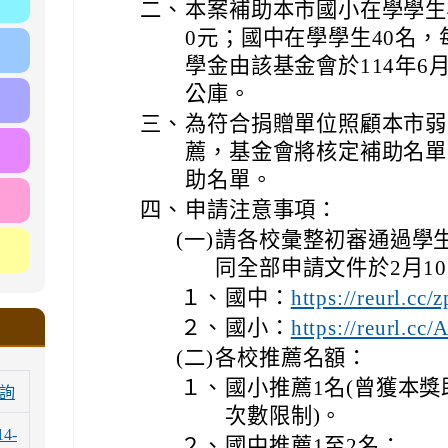
二、
本案補助本市國小在學學生4
0元；國中在學學生40名，
學金由該基金會於114年
公庫。
三、
為符合捐贈單位照顧本市弱
薦，基金會將核定補助名單，
助名單。
四、
申請注意事項：
(一)
請各校彙整初審通過學
同全部申請文件於2月1
１、
國中：
https://reurl.cc
２、
國小：
https://reurl.c
(二)
各校推薦名額：
１、
國小推薦1名(曾獲本
詢
次數限制)。
14-
２、
國中推薦1至2名：