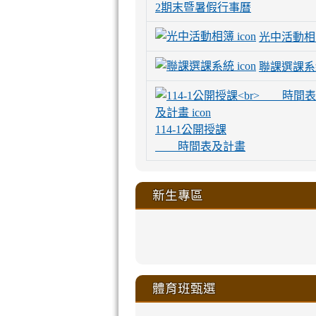
2期末暨暑假行事曆
光中活動相
聯課選課系
114-1公開授課
時間表及計畫
新生專區
link
link
link
link
https://sites
to
to
to
to
link
link
link
link
link
link
link
link
link
sheng-
https://sites.go
https://sites.go
https://sites.go
https://sites.go
to
to
to
to
to
to
to
to
to
ru-
sheng-
sheng-
sheng-
sheng-
體育班甄選
https://sites
https://sites
https://sites
https://sites
https://sites
https://sites
https://sites.go
https://sites.go
https://sites.go
xue-
ru-
ru-
ru-
ru-
sheng-
sheng-
sheng-
sheng-
affairs/%E9
sheng-
affairs/%E9
sheng-
affairs/%E9