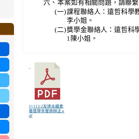
六、
本案如有相關問題，請聯繫
ound-
(一)
課程聯絡人：遠哲科學教育基
.google.com/ms.gmjh.tyc.edu.tw/student-
李小姐。
ogle.com/ms.gmjh.tyc.edu.tw/student-
%AB%94%E8%82%B2%E7%B5%84
%AB%94%E8%82%B2%E7%B5%84
.tyc.edu.tw/uploads/tad_blocks/file/113
(二)
獎學金聯絡人：遠哲科學教育
.tyc.edu.tw/uploads/tad_blocks/file/110-
1陳小姐。
1) 113-2友達永續素
養獎學金實施辦法.p
df