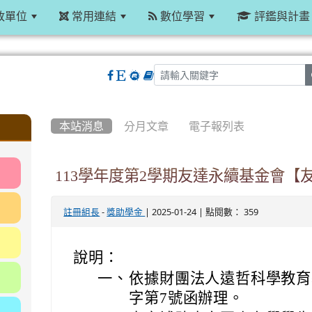
政單位
常用連結
數位學習
評鑑與計畫
:::
本站消息
分月文章
電子報列表
113學年度第2學期友達永續基金會【
-
| 2025-01-24 | 點閱數： 359
註冊組長
獎助學金
說明：
一、
依據財團法人遠哲科學教育基金
字第7號函辦理。