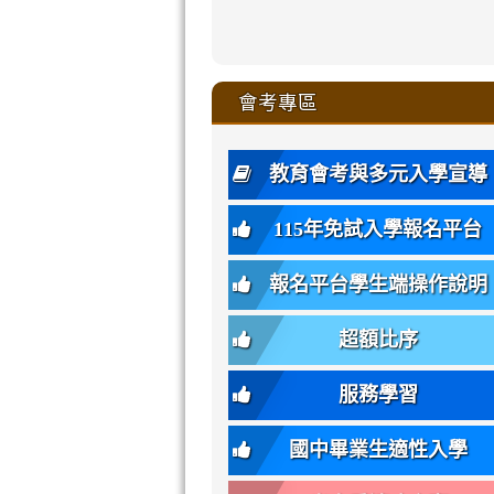
zhuan-
xue-
xue-
xue-
xue-
link
link
ru-
ru-
ru-
ru-
style=ackgr
ru-
\
ru-
\
qu/
zhuan-
zhuan-
zhuan-
zhuan-
to
to
link
()-45l
xue-
xue-
xue-
xue-
color:
xue-
xue-
\
qu/
qu/
qu/
qu/
link
https://sites
https://sites.go
to
4
zhuan-
zhuan-
zhuan-
zhuan-
var(-
zhuan-
zhuan-
\
\
\
\
to
affairs/%E9
affairs/%E9
https://www.gmjh
會考專區
qu/
qu/
qu/
qu/
-
qu/
qu
https://www.gmjh
\
\
年
style=font-
\
\
\
bs-
\
2
度
family:
body-
體
教育會考與多元入學宣導
招
var(-
bg);
育
生
-
font-
班
115年免試入學報名平台
簡
bs-
family:
轉
章
body-
var(-
班
(二
報名平台學生端操作說明
font-
-
簡
招).pdf
family);
bs-
章.pdf
\
font-
body-
超額比序
\
size:
font-
var(-
family);
服務學習
-
font-
bs-
size:
國中畢業生適性入學
body-
var(-