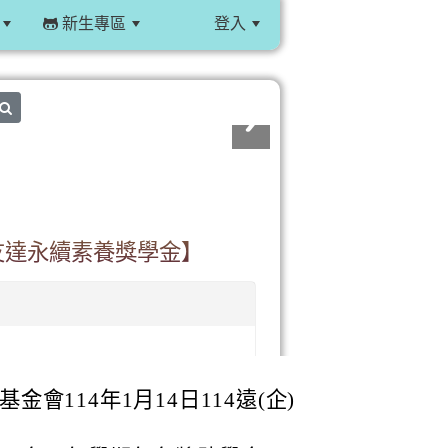
新生專區
登入
:::
search
友達永續素養獎學金】
會114年1月14日114遠(企)