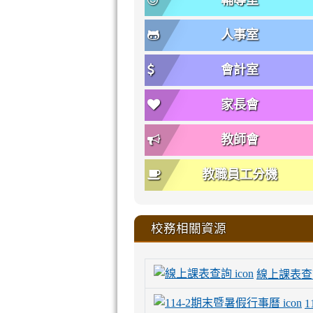
輔導室
人事室
會計室
家長會
教師會
教職員工分機
校務相關資源
線上課表查
1