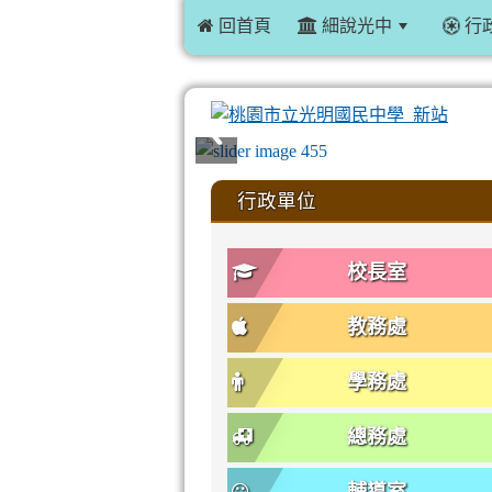
 回首頁
細說光中
行
:::
行政單位
校長室
教務處
學務處
總務處