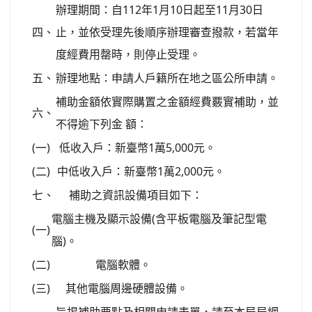
辦理期間：自112年1月10日起至11月30日
四、
止，並依受理先後順序辦理審查撥款，若當年
度經費用罄時，則停止受理。
五、
辦理地點：申請人戶籍所在地之區公所申請。
補助金額依實際購置之金額經費覈實補助，並
六、
不得逾下列金 額：
(一)
低收入戶：新臺幣1萬5,000元。
(二)
中低收入戶：新臺幣1萬2,000元。
七、
補助之資訊設備項目如下：
電腦主機及顯示設備(含平板電腦及筆記型電
(一)
腦)。
(二)
電腦軟體。
(三)
其他電腦周邊硬體設備。
旨揭補助要點及相關申請表單，請至本局局網