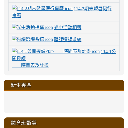
114-2期末暨暑假行
事曆
光中活動相簿
聯課選課系統
114-1公
開授課
時間表及計畫
新生專區
link
link
link
link
https://sites.google.com/a/m
to
to
to
to
link
link
link
link
link
link
link
link
link
sheng-
https://sites.google.com/a/ms.gmjh.
https://sites.google.com/a/ms.gmjh.
https://sites.google.com/a/ms.gmjh.
https://sites.google.com/a/ms.gmjh.
to
to
to
to
to
to
to
to
to
ru-
sheng-
sheng-
sheng-
sheng-
體育班甄選
https://sites.google.com/a/ms
https://sites.google.com/a/ms
https://sites.google.com/a/ms
https://sites.google.com/a/ms
https://sites.google.com/ms.
https://sites.google.com/a/ms
https://sites.google.com/ms.gmjh.ty
https://sites.google.com/a/ms.gmjh.
https://sites.google.com/ms.gmjh.ty
xue-
ru-
ru-
ru-
ru-