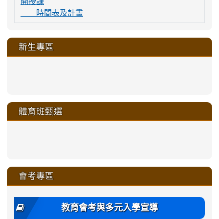
開授課
時間表及計畫
新生專區
link
link
link
link
https://sites.google.com/a/m
to
to
to
to
link
link
link
link
link
link
link
link
link
sheng-
https://sites.google.com/a/ms.gmjh.
https://sites.google.com/a/ms.gmjh.
https://sites.google.com/a/ms.gmjh.
https://sites.google.com/a/ms.gmjh.
to
to
to
to
to
to
to
to
to
ru-
sheng-
sheng-
sheng-
sheng-
體育班甄選
https://sites.google.com/a/ms
https://sites.google.com/a/ms
https://sites.google.com/a/ms
https://sites.google.com/a/ms
https://sites.google.com/ms.
https://sites.google.com/a/ms
https://sites.google.com/ms.gmjh.ty
https://sites.google.com/a/ms.gmjh.
https://sites.google.com/ms.gmjh.ty
xue-
ru-
ru-
ru-
ru-
sheng-
sheng-
sheng-
sheng-
affairs/%E9%AB%94%E8%82
sheng-
affairs/%E9%AB%94%E8%82%
sheng-
affairs/%E9%AB%94%E8%82%
zhuan-
xue-
xue-
xue-
xue-
link
link
ru-
ru-
ru-
ru-
style=ackground-
ru-
\
ru-
\
qu/
zhuan-
zhuan-
zhuan-
zhuan-
to
to
link
()-45l
xue-
xue-
xue-
xue-
color:
xue-
xue-
\
qu/
qu/
qu/
qu/
link
https://sites.google.com/ms.
https://sites.google.com/ms.gmjh.ty
to
4
zhuan-
zhuan-
zhuan-
zhuan-
var(-
zhuan-
zhuan-
\
\
\
\
to
affairs/%E9%AB%94%E8%82
affairs/%E9%AB%94%E8%82%
https://www.gmjh.tyc.edu.tw/upload
會考專區
qu/
qu/
qu/
qu/
-
qu/
qu
https://www.gmjh.tyc.edu.tw/upload
\
\
年
style=font-
\
\
\
bs-
\
2
度
family:
body-
體
教育會考與多元入學宣導
招
var(-
bg);
育