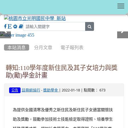
T
search
:::
本站消息
分月文章
電子報列表
轉知:110學年度新住民及其子女培力與獎
助(勵)學金計畫
-
| 2022-01-18 | 點閱數： 673
註冊組協行
獎助學金
公告
為提供全國清寒及優秀之新住民及新住民子女適當關懷扶
助及獎勵，鼓勵參加技術士技能檢定取得證照、培養學生