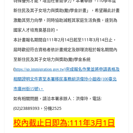
特殊優秀才能，增加社會競爭力，本署舉辦「110學年度
新住民及其子女培力與獎助(勵)學金計畫」，希望藉此計畫
激勵其努力向學，同時協助減輕其家庭生活負擔，達到為
國家人才培育奠基目的。
本計畫報名期間自111年2月14日起至111年3月14日止，
屆時歡迎符合資格者依計畫規定及辦理流程於報名期間內
至新住民及其子女培力與獎助(勵)學金系統
(
https://sp.immigration.gov.tw)完成報名作業並將申請表格及
相關證明文件寄至本署移民事務組洪偉玲小姐收(100臺北
市廣州街15號)。
如有相關問題，請洽本署承辦人：洪偉玲，電話:
(02)23889393，分機2525
校內截止日即為:111年3月1日