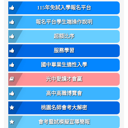
生
-
font-
班
115年免試入學報名平台
簡
bs-
family:
轉
章
body-
var(-
班
(二
報名平台學生端操作說明
font-
-
簡
招).pdf
family);
bs-
章.pdf
\
font-
body-
超額比序
\
size:
font-
var(-
family);
服務學習
-
font-
bs-
size:
國中畢業生適性入學
body-
var(-
font-
-
光中愛讀才會贏
size);
bs-
font-
body-
高中高職博覽會
weight:
font-
var(-
size);
桃園名師會考大解密
-
font-
bs-
weight:
會考暨試模擬宣導簡報
body-
var(-