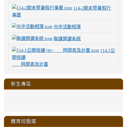
114-2期末暨暑假行
事曆
光中活動相簿
聯課選課系統
114-1公
開授課
時間表及計畫
新生專區
link
link
link
link
https://sites.google.com/a/m
to
to
to
to
link
link
link
link
link
link
link
link
link
sheng-
https://sites.google.com/a/ms.gmjh.
https://sites.google.com/a/ms.gmjh.
https://sites.google.com/a/ms.gmjh.
https://sites.google.com/a/ms.gmjh.
to
to
to
to
to
to
to
to
to
ru-
sheng-
sheng-
sheng-
sheng-
體育班甄選
https://sites.google.com/a/ms
https://sites.google.com/a/ms
https://sites.google.com/a/ms
https://sites.google.com/a/ms
https://sites.google.com/ms.
https://sites.google.com/a/ms
https://sites.google.com/ms.gmjh.ty
https://sites.google.com/a/ms.gmjh.
https://sites.google.com/ms.gmjh.ty
xue-
ru-
ru-
ru-
ru-