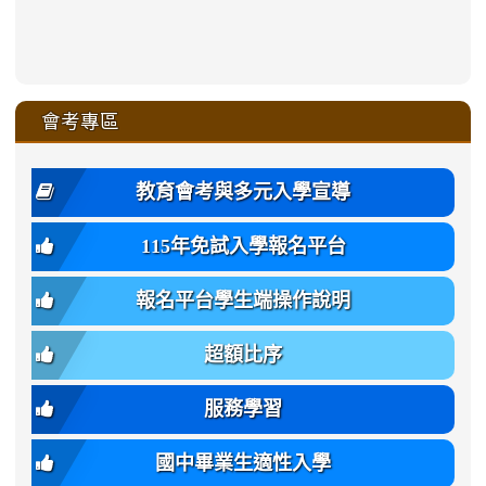
sheng-
sheng-
sheng-
sheng-
affairs/%E9%AB%94%E8%82
sheng-
affairs/%E9%AB%94%E8%82%
sheng-
affairs/%E9%AB%94%E8%82%
zhuan-
xue-
xue-
xue-
xue-
link
link
ru-
ru-
ru-
ru-
style=ackground-
ru-
\
ru-
\
qu/
zhuan-
zhuan-
zhuan-
zhuan-
to
to
link
()-45l
xue-
xue-
xue-
xue-
color:
xue-
xue-
\
qu/
qu/
qu/
qu/
link
https://sites.google.com/ms.
https://sites.google.com/ms.gmjh.ty
to
4
zhuan-
zhuan-
zhuan-
zhuan-
var(-
zhuan-
zhuan-
\
\
\
\
to
affairs/%E9%AB%94%E8%82
affairs/%E9%AB%94%E8%82%
https://www.gmjh.tyc.edu.tw/upload
會考專區
qu/
qu/
qu/
qu/
-
qu/
qu
https://www.gmjh.tyc.edu.tw/upload
\
\
年
style=font-
\
\
\
bs-
\
2
度
family:
body-
體
教育會考與多元入學宣導
招
var(-
bg);
育
生
-
font-
班
115年免試入學報名平台
簡
bs-
family:
轉
章
body-
var(-
班
(二
報名平台學生端操作說明
font-
-
簡
招).pdf
family);
bs-
章.pdf
\
font-
body-
超額比序
\
size:
font-
var(-
family);
服務學習
-
font-
bs-
size:
國中畢業生適性入學
body-
var(-