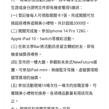
生證或身分證明文件即有機會獲得5連送：
(一) 登記後每人可領取闖關卡1張，完成闖關可兌
換超商禮券或精美小禮物，共計超過2000份。
(二) 闖關完成後，參加iphone 14 Pro 128G、
Apple iPad 10、Switch等模彩活動。
(三) 在新北學Bar將活動訊息留言轉給好友，即有
機會抽獎得禮券。
(四) 至市府一樓大廳，參觀新未來式NewFuture展
攤，可參加iPad mini、無線藍牙耳機、虛擬實境眼
鏡等獎項的抽獎。
(五) 參加活動現場10場次任一場次的技職宣導，可
獲精美小禮物兌換券，各項禮品數量有限送完為
止。
七、 現場設有技職宣導場次，可至