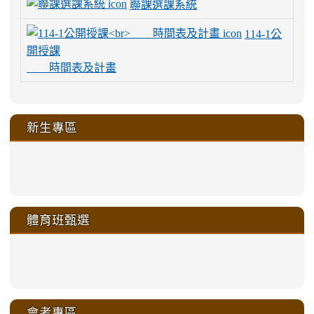
聯課選課系統
114-1公
開授課
時間表及計畫
新生專區
link
link
link
link
https://sites.google.com/a/m
to
to
to
to
link
link
link
link
link
link
link
link
link
sheng-
https://sites.google.com/a/ms.gmjh.
https://sites.google.com/a/ms.gmjh.
https://sites.google.com/a/ms.gmjh.
https://sites.google.com/a/ms.gmjh.
to
to
to
to
to
to
to
to
to
ru-
sheng-
sheng-
sheng-
sheng-
體育班甄選
https://sites.google.com/a/ms
https://sites.google.com/a/ms
https://sites.google.com/a/ms
https://sites.google.com/a/ms
https://sites.google.com/ms.
https://sites.google.com/a/ms
https://sites.google.com/ms.gmjh.ty
https://sites.google.com/a/ms.gmjh.
https://sites.google.com/ms.gmjh.ty
xue-
ru-
ru-
ru-
ru-
sheng-
sheng-
sheng-
sheng-
affairs/%E9%AB%94%E8%82
sheng-
affairs/%E9%AB%94%E8%82%
sheng-
affairs/%E9%AB%94%E8%82%
zhuan-
xue-
xue-
xue-
xue-
link
link
ru-
ru-
ru-
ru-
style=ackground-
ru-
\
ru-
\
qu/
zhuan-
zhuan-
zhuan-
zhuan-
to
to
link
()-45l
xue-
xue-
xue-
xue-
color:
xue-
xue-
\
qu/
qu/
qu/
qu/
link
https://sites.google.com/ms.
https://sites.google.com/ms.gmjh.ty
to
4
zhuan-
zhuan-
zhuan-
zhuan-
var(-
zhuan-
zhuan-
\
\
\
\
to
affairs/%E9%AB%94%E8%82
affairs/%E9%AB%94%E8%82%
https://www.gmjh.tyc.edu.tw/upload
會考專區
qu/
qu/
qu/
qu/
-
qu/
qu