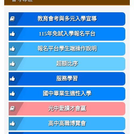
https://www.gmjh.tyc.edu.tw/upload
\
\
年
style=font-
\
\
\
bs-
\
2
度
family:
body-
體
教育會考與多元入學宣導
招
var(-
bg);
育
生
-
font-
班
115年免試入學報名平台
簡
bs-
family:
轉
章
body-
var(-
班
(二
報名平台學生端操作說明
font-
-
簡
招).pdf
family);
bs-
章.pdf
\
font-
body-
超額比序
\
size:
font-
var(-
family);
服務學習
-
font-
bs-
size:
國中畢業生適性入學
body-
var(-
font-
-
光中愛讀才會贏
size);
bs-
font-
body-
高中高職博覽會
weight:
font-