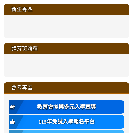
新生專區
link
link
link
link
https://sites.google.com/a/m
to
to
to
to
link
link
link
link
link
link
link
link
link
sheng-
https://sites.google.com/a/ms.gmjh.
https://sites.google.com/a/ms.gmjh.
https://sites.google.com/a/ms.gmjh.
https://sites.google.com/a/ms.gmjh.
to
to
to
to
to
to
to
to
to
ru-
sheng-
sheng-
sheng-
sheng-
體育班甄選
https://sites.google.com/a/ms
https://sites.google.com/a/ms
https://sites.google.com/a/ms
https://sites.google.com/a/ms
https://sites.google.com/ms.
https://sites.google.com/a/ms
https://sites.google.com/ms.gmjh.ty
https://sites.google.com/a/ms.gmjh.
https://sites.google.com/ms.gmjh.ty
xue-
ru-
ru-
ru-
ru-
sheng-
sheng-
sheng-
sheng-
affairs/%E9%AB%94%E8%82
sheng-
affairs/%E9%AB%94%E8%82%
sheng-
affairs/%E9%AB%94%E8%82%
zhuan-
xue-
xue-
xue-
xue-
link
link
ru-
ru-
ru-
ru-
style=ackground-
ru-
\
ru-
\
qu/
zhuan-
zhuan-
zhuan-
zhuan-
to
to
link
()-45l
xue-
xue-
xue-
xue-
color:
xue-
xue-
\
qu/
qu/
qu/
qu/
link
https://sites.google.com/ms.
https://sites.google.com/ms.gmjh.ty
to
4
zhuan-
zhuan-
zhuan-
zhuan-
var(-
zhuan-
zhuan-
\
\
\
\
to
affairs/%E9%AB%94%E8%82
affairs/%E9%AB%94%E8%82%
https://www.gmjh.tyc.edu.tw/upload
會考專區
qu/
qu/
qu/
qu/
-
qu/
qu
https://www.gmjh.tyc.edu.tw/upload
\
\
年
style=font-
\
\
\
bs-
\
2
度
family:
body-
體
教育會考與多元入學宣導
招
var(-
bg);
育
生
-
font-
班
115年免試入學報名平台
簡
bs-
family:
轉
章
body-
var(-