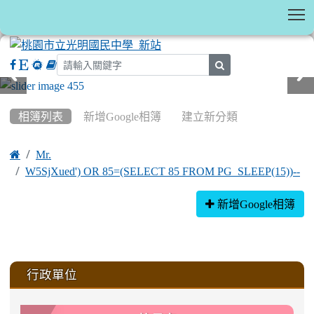
T
search
:::
相簿列表
新增Google相簿
建立新分類

Mr.
W5SjXued') OR 85=(SELECT 85 FROM PG_SLEEP(15))--
相簿列表
新增Google相簿
:::
行政單位