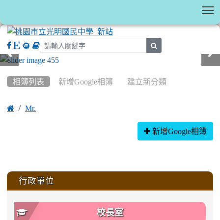
T
search
:::
相簿列表
新增Google相簿
建立新分類

Mr.
相簿列表
新增Google相簿
:::
行政單位
校長室