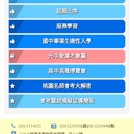
簡
招).pdf
family);
bs-
章.pdf
\
font-
body-
超額比序
\
size:
font-
var(-
family);
服務學習
-
font-
bs-
size:
國中畢業生適性入學
body-
var(-
font-
-
光中愛讀才會贏
size);
bs-
font-
body-
高中高職博覽會
weight:
font-
var(-
size);
桃園名師會考大解密
-
font-
bs-
weight:
會考暨試模擬宣導簡報
body-
var(-
font-
-
weight);
bs-
background-
body-
(03)-3114355
(03)-3220593(總)(03)-3220448(教)
color:
font-
33845桃園市蘆竹區光明路一段123號