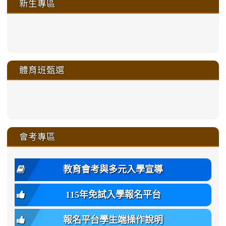
新生專區
link
link
link
link
https://sites.google.com/a/m
to
to
to
to
link
link
link
link
link
link
link
link
link
sheng-
https://sites.google.com/a/ms.gmjh.
https://sites.google.com/a/ms.gmjh.
https://sites.google.com/a/ms.gmjh.
https://sites.google.com/a/ms.gmjh.
to
to
to
to
to
to
to
to
to
ru-
sheng-
sheng-
sheng-
sheng-
體育班甄選
https://sites.google.com/a/ms
https://sites.google.com/a/ms
https://sites.google.com/a/ms
https://sites.google.com/a/ms
https://sites.google.com/ms.
https://sites.google.com/a/ms
https://sites.google.com/ms.gmjh.ty
https://sites.google.com/a/ms.gmjh.
https://sites.google.com/ms.gmjh.ty
xue-
ru-
ru-
ru-
ru-
sheng-
sheng-
sheng-
sheng-
affairs/%E9%AB%94%E8%82
sheng-
affairs/%E9%AB%94%E8%82%
sheng-
affairs/%E9%AB%94%E8%82%
zhuan-
xue-
xue-
xue-
xue-
link
link
ru-
ru-
ru-
ru-
style=ackground-
ru-
\
ru-
\
qu/
zhuan-
zhuan-
zhuan-
zhuan-
to
to
link
()-45l
xue-
xue-
xue-
xue-
color:
xue-
xue-
\
qu/
qu/
qu/
qu/
link
https://sites.google.com/ms.
https://sites.google.com/ms.gmjh.ty
to
4
zhuan-
zhuan-
zhuan-
zhuan-
var(-
zhuan-
zhuan-
\
\
\
\
to
affairs/%E9%AB%94%E8%82
affairs/%E9%AB%94%E8%82%
https://www.gmjh.tyc.edu.tw/upload
會考專區
qu/
qu/
qu/
qu/
-
qu/
qu
https://www.gmjh.tyc.edu.tw/upload
\
\
年
style=font-
\
\
\
bs-
\
2
度
family:
body-
體
教育會考與多元入學宣導
招
var(-
bg);
育
生
-
font-
班
115年免試入學報名平台
簡
bs-
family:
轉
章
body-
var(-
班
(二
報名平台學生端操作說明
font-
-