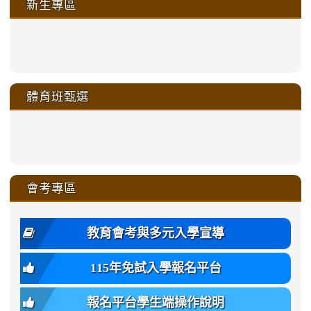
新生專區
link
link
link
link
https://sites.google.com/a/m
to
to
to
to
link
link
link
link
link
link
link
link
link
sheng-
https://sites.google.com/a/ms.gmjh.
https://sites.google.com/a/ms.gmjh.
https://sites.google.com/a/ms.gmjh.
https://sites.google.com/a/ms.gmjh.
to
to
to
to
to
to
to
to
to
ru-
sheng-
sheng-
sheng-
sheng-
體育班甄選
https://sites.google.com/a/ms
https://sites.google.com/a/ms
https://sites.google.com/a/ms
https://sites.google.com/a/ms
https://sites.google.com/ms.
https://sites.google.com/a/ms
https://sites.google.com/ms.gmjh.ty
https://sites.google.com/a/ms.gmjh.
https://sites.google.com/ms.gmjh.ty
xue-
ru-
ru-
ru-
ru-
sheng-
sheng-
sheng-
sheng-
affairs/%E9%AB%94%E8%82
sheng-
affairs/%E9%AB%94%E8%82%
sheng-
affairs/%E9%AB%94%E8%82%
zhuan-
xue-
xue-
xue-
xue-
link
link
ru-
ru-
ru-
ru-
style=ackground-
ru-
\
ru-
\
qu/
zhuan-
zhuan-
zhuan-
zhuan-
to
to
link
()-45l
xue-
xue-
xue-
xue-
color:
xue-
xue-
\
qu/
qu/
qu/
qu/
link
https://sites.google.com/ms.
https://sites.google.com/ms.gmjh.ty
to
4
zhuan-
zhuan-
zhuan-
zhuan-
var(-
zhuan-
zhuan-
\
\
\
\
to
affairs/%E9%AB%94%E8%82
affairs/%E9%AB%94%E8%82%
https://www.gmjh.tyc.edu.tw/upload
會考專區
qu/
qu/
qu/
qu/
-
qu/
qu
https://www.gmjh.tyc.edu.tw/upload
\
\
年
style=font-
\
\
\
bs-
\
2
度
family:
body-
體
教育會考與多元入學宣導
招
var(-
bg);
育
生
-
font-
班
115年免試入學報名平台
簡
bs-
family:
轉
章
body-
var(-
班
(二
報名平台學生端操作說明
font-
-