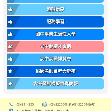
簡
招).pdf
family);
bs-
章.pdf
\
font-
body-
超額比序
\
size:
font-
var(-
family);
服務學習
-
font-
bs-
size:
國中畢業生適性入學
body-
var(-
font-
-
光中愛讀才會贏
size);
bs-
font-
body-
高中高職博覽會
weight:
font-
var(-
size);
桃園名師會考大解密
-
font-
bs-
weight:
會考暨試模擬宣導簡報
body-
var(-
font-
-
weight);
bs-
background-
body-
(03)-3114355
(03)-3220593(總)(03)-3220448(教)
color:
font-
33845桃園市蘆竹區光明路一段123號