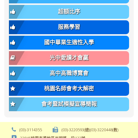
簡
招).pdf
family);
bs-
章.pdf
\
font-
body-
超額比序
\
size:
font-
var(-
family);
服務學習
-
font-
bs-
size:
國中畢業生適性入學
body-
var(-
font-
-
光中愛讀才會贏
size);
bs-
font-
body-
高中高職博覽會
weight:
font-
var(-
size);
桃園名師會考大解密
-
font-
bs-
weight:
會考暨試模擬宣導簡報
body-
var(-
font-
-
weight);
bs-
background-
body-
(03)-3114355
(03)-3220593(總)(03)-3220448(教)
color:
font-
33845桃園市蘆竹區光明路一段123號