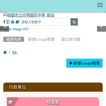
T
search
:::
相簿列表
新增Google相簿
建立新分類

Mr.
相簿列表
新增Google相簿
:::
行政單位
校長室