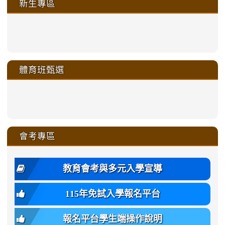
新生專區
link
link
link
link
https://sites.google.com/a/m
to
to
to
to
link
link
link
link
link
link
link
link
link
sheng-
https://sites.google.com/a/ms.gmjh.
https://sites.google.com/a/ms.gmjh.
https://sites.google.com/a/ms.gmjh.
https://sites.google.com/a/ms.gmjh.
to
to
to
to
to
to
to
to
to
ru-
sheng-
sheng-
sheng-
sheng-
體育班甄選
https://sites.google.com/a/ms
https://sites.google.com/a/ms
https://sites.google.com/a/ms
https://sites.google.com/a/ms
https://sites.google.com/ms.
https://sites.google.com/a/ms
https://sites.google.com/ms.gmjh.ty
https://sites.google.com/a/ms.gmjh.
https://sites.google.com/ms.gmjh.ty
xue-
ru-
ru-
ru-
ru-
sheng-
sheng-
sheng-
sheng-
affairs/%E9%AB%94%E8%82
sheng-
affairs/%E9%AB%94%E8%82%
sheng-
affairs/%E9%AB%94%E8%82%
zhuan-
xue-
xue-
xue-
xue-
link
link
ru-
ru-
ru-
ru-
style=ackground-
ru-
\
ru-
\
qu/
zhuan-
zhuan-
zhuan-
zhuan-
to
to
link
()-45l
xue-
xue-
xue-
xue-
color:
xue-
xue-
\
qu/
qu/
qu/
qu/
link
https://sites.google.com/ms.
https://sites.google.com/ms.gmjh.ty
to
4
zhuan-
zhuan-
zhuan-
zhuan-
var(-
zhuan-
zhuan-
\
\
\
\
to
affairs/%E9%AB%94%E8%82
affairs/%E9%AB%94%E8%82%
https://www.gmjh.tyc.edu.tw/upload
會考專區
qu/
qu/
qu/
qu/
-
qu/
qu
https://www.gmjh.tyc.edu.tw/upload
\
\
年
style=font-
\
\
\
bs-
\
2
度
family:
body-
體
教育會考與多元入學宣導
招
var(-
bg);
育
生
-
font-
班
115年免試入學報名平台
簡
bs-
family:
轉
章
body-
var(-
班
(二
報名平台學生端操作說明
font-
-