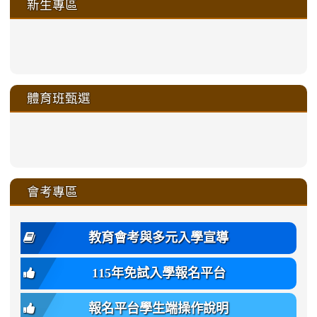
新生專區
link
link
link
link
https://sites.google.com/a/m
to
to
to
to
link
link
link
link
link
link
link
link
link
sheng-
https://sites.google.com/a/ms.gmjh.
https://sites.google.com/a/ms.gmjh.
https://sites.google.com/a/ms.gmjh.
https://sites.google.com/a/ms.gmjh.
to
to
to
to
to
to
to
to
to
ru-
sheng-
sheng-
sheng-
sheng-
體育班甄選
https://sites.google.com/a/ms
https://sites.google.com/a/ms
https://sites.google.com/a/ms
https://sites.google.com/a/ms
https://sites.google.com/ms.
https://sites.google.com/a/ms
https://sites.google.com/ms.gmjh.ty
https://sites.google.com/a/ms.gmjh.
https://sites.google.com/ms.gmjh.ty
xue-
ru-
ru-
ru-
ru-
sheng-
sheng-
sheng-
sheng-
affairs/%E9%AB%94%E8%82
sheng-
affairs/%E9%AB%94%E8%82%
sheng-
affairs/%E9%AB%94%E8%82%
zhuan-
xue-
xue-
xue-
xue-
link
link
ru-
ru-
ru-
ru-
style=ackground-
ru-
\
ru-
\
qu/
zhuan-
zhuan-
zhuan-
zhuan-
to
to
link
()-45l
xue-
xue-
xue-
xue-
color:
xue-
xue-
\
qu/
qu/
qu/
qu/
link
https://sites.google.com/ms.
https://sites.google.com/ms.gmjh.ty
to
4
zhuan-
zhuan-
zhuan-
zhuan-
var(-
zhuan-
zhuan-
\
\
\
\
to
affairs/%E9%AB%94%E8%82
affairs/%E9%AB%94%E8%82%
https://www.gmjh.tyc.edu.tw/upload
會考專區
qu/
qu/
qu/
qu/
-
qu/
qu
https://www.gmjh.tyc.edu.tw/upload
\
\
年
style=font-
\
\
\
bs-
\
2
度
family:
body-
體
教育會考與多元入學宣導
招
var(-
bg);
育
生
-
font-
班
115年免試入學報名平台
簡
bs-
family:
轉
章
body-
var(-
班
(二
報名平台學生端操作說明
font-
-