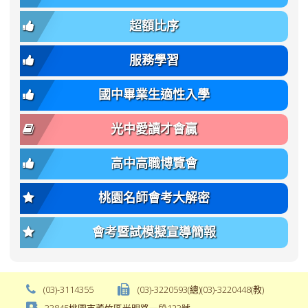
簡
招).pdf
family);
bs-
章.pdf
\
font-
body-
超額比序
\
size:
font-
var(-
family);
服務學習
-
font-
bs-
size:
國中畢業生適性入學
body-
var(-
font-
-
光中愛讀才會贏
size);
bs-
font-
body-
高中高職博覽會
weight:
font-
var(-
size);
桃園名師會考大解密
-
font-
bs-
weight:
會考暨試模擬宣導簡報
body-
var(-
font-
-
weight);
bs-
background-
body-
(03)-3114355
(03)-3220593(總)(03)-3220448(教)
color:
font-
33845桃園市蘆竹區光明路一段123號