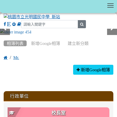
T
search
:::
相簿列表
新增Google相簿
建立新分類

Mr.
相簿列表
新增Google相簿
:::
行政單位
校長室