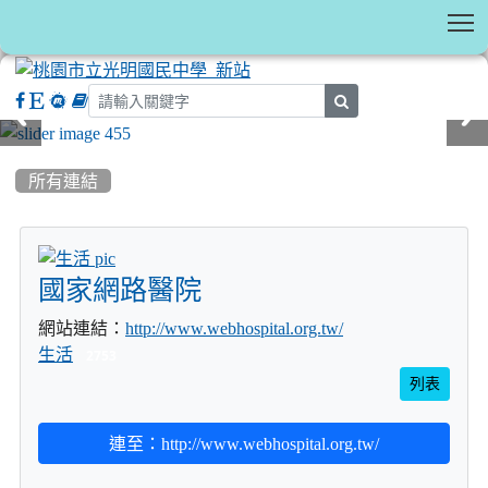
T
search
:::
所有連結
title:生活
國家網路醫院
網站連結：
http://www.webhospital.org.tw/
生活
2753
列表
連至：http://www.webhospital.org.tw/