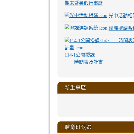
期末暨暑假行事曆
光中活動相
聯課選課系
114-1公開授課
時間表及計畫
新生專區
link
link
link
link
https://sites
to
to
to
to
link
link
link
link
link
link
link
link
link
sheng-
https://sites.go
https://sites.go
https://sites.go
https://sites.go
to
to
to
to
to
to
to
to
to
ru-
sheng-
sheng-
sheng-
sheng-
體育班甄選
https://sites
https://sites
https://sites
https://sites
https://sites
https://sites
https://sites.go
https://sites.go
https://sites.go
xue-
ru-
ru-
ru-
ru-