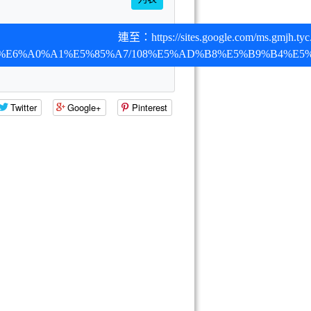
連至：https://sites.google.com/ms.gmjh.tyc
ng/%E6%A0%A1%E5%85%A7/108%E5%AD%B8%E5%B9%B4%
Twitter
Google+
Pinterest