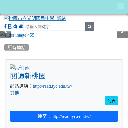
T
search
:::
所有連結
title:其他
閱讀新桃園
網站連結：
http://read.tyc.edu.tw/
其他
930
列表
連至：http://read.tyc.edu.tw/