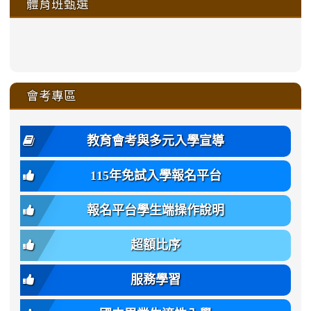
體育班甄選
https://sites.google.com/a/ms
https://sites.google.com/a/ms
https://sites.google.com/a/ms
https://sites.google.com/a/ms
https://sites.google.com/ms.
https://sites.google.com/a/ms
https://sites.google.com/ms.gmjh.ty
https://sites.google.com/a/ms.gmjh.
https://sites.google.com/ms.gmjh.ty
xue-
ru-
ru-
ru-
ru-
sheng-
sheng-
sheng-
sheng-
affairs/%E9%AB%94%E8%82
sheng-
affairs/%E9%AB%94%E8%82%
sheng-
affairs/%E9%AB%94%E8%82%
zhuan-
xue-
xue-
xue-
xue-
link
link
ru-
ru-
ru-
ru-
style=ackground-
ru-
\
ru-
\
qu/
zhuan-
zhuan-
zhuan-
zhuan-
to
to
link
()-45l
xue-
xue-
xue-
xue-
color:
xue-
xue-
\
qu/
qu/
qu/
qu/
link
https://sites.google.com/ms.
https://sites.google.com/ms.gmjh.ty
to
4
zhuan-
zhuan-
zhuan-
zhuan-
var(-
zhuan-
zhuan-
\
\
\
\
to
affairs/%E9%AB%94%E8%82
affairs/%E9%AB%94%E8%82%
https://www.gmjh.tyc.edu.tw/upload
會考專區
qu/
qu/
qu/
qu/
-
qu/
qu
https://www.gmjh.tyc.edu.tw/upload
\
\
年
style=font-
\
\
\
bs-
\
2
度
family:
body-
體
教育會考與多元入學宣導
招
var(-
bg);
育
生
-
font-
班
115年免試入學報名平台
簡
bs-
family:
轉
章
body-
var(-
班
(二
報名平台學生端操作說明
font-
-
簡
招).pdf
family);
bs-
章.pdf
\
font-
body-
超額比序
\
size:
font-
var(-
family);
服務學習
-
font-
bs-
size: