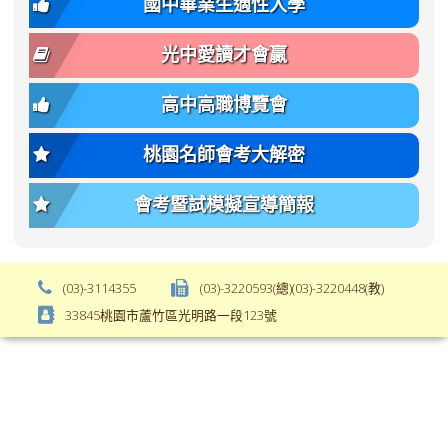
國中畢業生適性入學
body-
var(-
font-
-
光中愛讀才會贏
size);
bs-
font-
body-
高中高職博覽會
weight:
font-
var(-
size);
桃園名師會考大解密
-
font-
bs-
weight:
會考暨試模擬宣導簡報
body-
var(-
font-
-
weight);
bs-
background-
body-
(03)-3114355
(03)-3220593(總)(03)-3220448(教)
color:
font-
33845桃園市蘆竹區光明路一段123號
var(-
weight);
-
\
bs-
body-
bg);