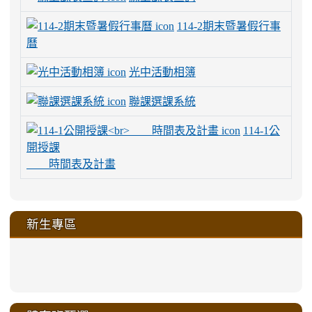
114-2期末暨暑假行事
曆
光中活動相簿
聯課選課系統
114-1公
開授課
時間表及計畫
新生專區
link
link
link
link
https://sites.google.com/a/m
to
to
to
to
link
link
link
link
link
link
link
link
link
sheng-
https://sites.google.com/a/ms.gmjh.
https://sites.google.com/a/ms.gmjh.
https://sites.google.com/a/ms.gmjh.
https://sites.google.com/a/ms.gmjh.
to
to
to
to
to
to
to
to
to
ru-
sheng-
sheng-
sheng-
sheng-