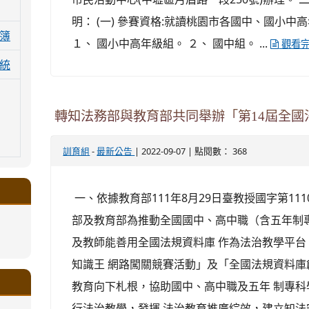
明： (一) 參賽資格:就讀桃園市各國中、國小中高
簿
１、 國小中高年級組。 ２、 國中組。 ...
觀看
統
轉知法務部與教育部共同舉辦「第14屆全國
-
| 2022-09-07 | 點閱數： 368
訓育組
最新公告
一、依據教育部111年8月29日臺教授國字第1110
部及教育部為推動全國國中、高中職（含五年制
及教師能善用全國法規資料庫 作為法治教學平
.google.com/a/ms.gmjh.tyc.edu.tw/xin-
ogle.com/a/ms.gmjh.tyc.edu.tw/xin-
ogle.com/a/ms.gmjh.tyc.edu.tw/xin-
ogle.com/a/ms.gmjh.tyc.edu.tw/xin-
ogle.com/a/ms.gmjh.tyc.edu.tw/xin-
知識王 網路闖關競賽活動」及「全國法規資料庫
教育向下札根，協助國中、高中職及五年 制專
.google.com/a/ms.gmjh.tyc.edu.tw/xin-
.google.com/a/ms.gmjh.tyc.edu.tw/xin-
.google.com/a/ms.gmjh.tyc.edu.tw/xin-
.google.com/a/ms.gmjh.tyc.edu.tw/xin-
.google.com/ms.gmjh.tyc.edu.tw/student-
.google.com/a/ms.gmjh.tyc.edu.tw/xin-
ogle.com/ms.gmjh.tyc.edu.tw/student-
ogle.com/a/ms.gmjh.tyc.edu.tw/xin-
ogle.com/ms.gmjh.tyc.edu.tw/student-
%AB%94%E8%82%B2%E7%B5%84
%AB%94%E8%82%B2%E7%B5%84
%AB%94%E8%82%B2%E7%B5%84
行法治教學，發揮 法治教育推廣綜效，建立知法