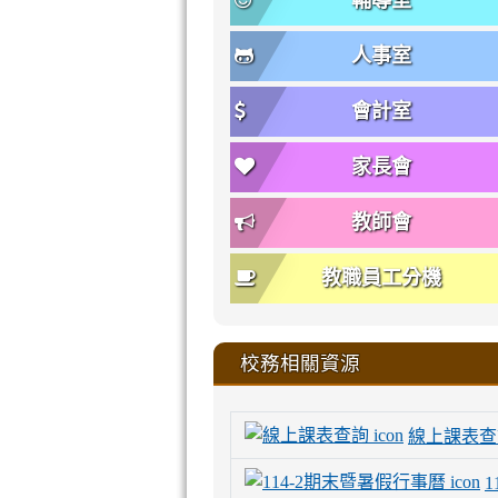
輔導室
人事室
會計室
家長會
教師會
教職員工分機
校務相關資源
線上課表查
1