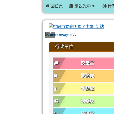
 回首頁
細說光中
行
:::
行政單位
校長室
教務處
學務處
總務處