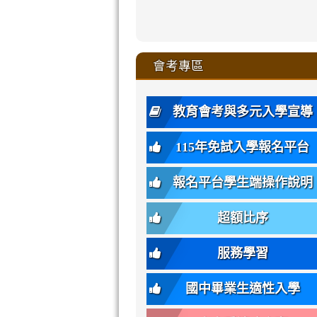
zhuan-
xue-
xue-
xue-
xue-
link
link
ru-
ru-
ru-
ru-
style=ackgr
ru-
\
ru-
\
qu/
zhuan-
zhuan-
zhuan-
zhuan-
to
to
link
()-45l
xue-
xue-
xue-
xue-
color:
xue-
xue-
\
qu/
qu/
qu/
qu/
link
https://sites
https://sites.go
to
4
zhuan-
zhuan-
zhuan-
zhuan-
var(-
zhuan-
zhuan-
\
\
\
\
to
affairs/%E9
affairs/%E9
https://www.gmjh
會考專區
qu/
qu/
qu/
qu/
-
qu/
qu
https://www.gmjh
\
\
年
style=font-
\
\
\
bs-
\
2
度
family:
body-
體
教育會考與多元入學宣導
招
var(-
bg);
育
生
-
font-
班
115年免試入學報名平台
簡
bs-
family:
轉
章
body-
var(-
班
(二
報名平台學生端操作說明
font-
-
簡
招).pdf
family);
bs-
章.pdf
\
font-
body-
超額比序
\
size:
font-
var(-
family);
服務學習
-
font-
bs-
size:
國中畢業生適性入學
body-
var(-