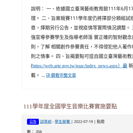
說明： 一、依據國立臺灣藝術教育館111年6月17日
理。 二、旨案競賽111學年度仍將擇部分類組試
章，擇期另行公告，並視疫情等實際情況調整。
強宣導參賽學生及指導老師落 實正確的智財觀
則，了解 相關創作參賽責任，不得侵犯他人著作
則之情事。 四、旨揭要點可逕自國立臺灣藝術教
(
新
https://web.arte.gov.tw/nsac/index_news.aspx）最
載。 ...
觀看完整文章
111學年度全國學生音樂比賽實施要點
-
| 2022-07-19 | 點閱
訓育組
學生競賽
公告
數： 356