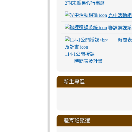
2期末暨暑假行事曆
光中活動相
聯課選課系
114-1公開授課
時間表及計畫
新生專區
link
link
link
link
https://sites
to
to
to
to
link
link
link
link
link
link
link
link
link
sheng-
https://sites.go
https://sites.go
https://sites.go
https://sites.go
to
to
to
to
to
to
to
to
to
ru-
sheng-
sheng-
sheng-
sheng-
體育班甄選
https://sites
https://sites
https://sites
https://sites
https://sites
https://sites
https://sites.go
https://sites.go
https://sites.go
xue-
ru-
ru-
ru-
ru-
sheng-
sheng-
sheng-
sheng-
affairs/%E9
sheng-
affairs/%E9
sheng-
affairs/%E9