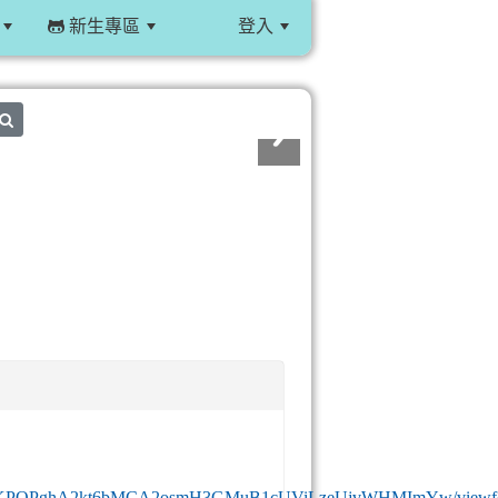
新生專區
登入
:::
search
ScUCwcKPQPghA2kt6bMCA2osmH3GMuB1cUViLzeUjvWHMImYw/viewf