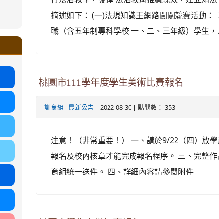
ound-
摘述如下： (一)法規知識王網路闖關競賽活動：
.google.com/ms.gmjh.tyc.edu.tw/student-
職（含五年制專科學校 一、二、三年級）學生，..
ogle.com/ms.gmjh.tyc.edu.tw/student-
%AB%94%E8%82%B2%E7%B5%84
%AB%94%E8%82%B2%E7%B5%84
.tyc.edu.tw/uploads/tad_blocks/file/113
.tyc.edu.tw/uploads/tad_blocks/file/110-
桃園市111學年度學生美術比賽報名
-
| 2022-08-30 | 點閱數： 353
訓育組
最新公告
注意！（非常重要！） 一、請於9/22（四）放
報名及校內核章才能完成報名程序。 三、完整作品
育組統一送件。 四、詳細內容請參閱附件