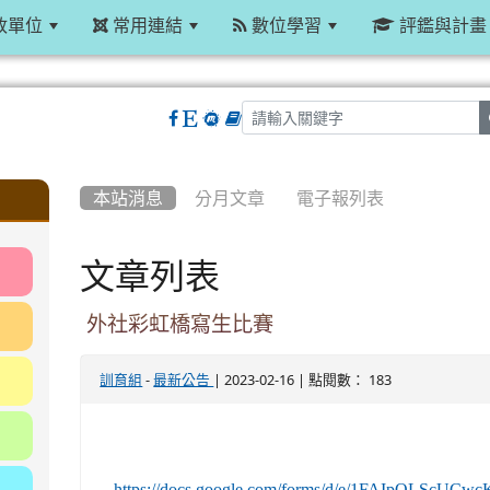
政單位
常用連結
數位學習
評鑑與計畫
:::
本站消息
分月文章
電子報列表
文章列表
外社彩虹橋寫生比賽
-
| 2023-02-16 | 點閱數： 183
訓育組
最新公告
https://docs.google.com/forms/d/e/1FAIpQL