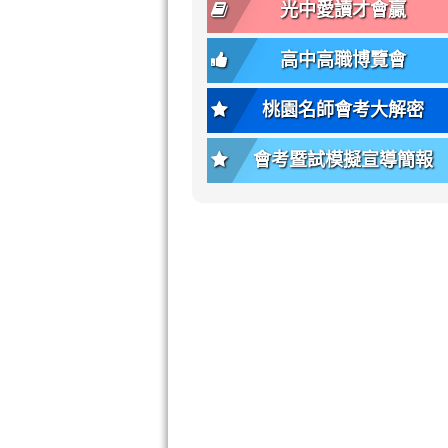
font-
-
光中愛讀才會贏
size);
bs-
font-
body-
高中高職博覽會
weight:
font-
var(-
size);
桃園名師會考大解密
-
font-
bs-
weight:
會考暨試模擬宣導簡報
body-
var(-
font-
-
weight);
bs-
background-
body-
color:
font-
var(-
weight);
-
\
bs-
body-
bg);