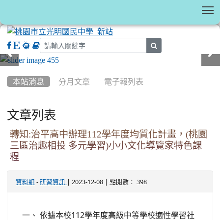
T
search
:::
本站消息
分月文章
電子報列表
文章列表
轉知:治平高中辦理112學年度均質化計畫，(桃園
三區治趣相投 多元學習)小小文化導覽家特色課
程
-
| 2023-12-08 | 點閱數： 398
資料組
研習資訊
一、 依據本校112學年度高級中等學校適性學習社