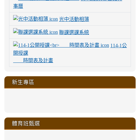
事曆
光中活動相簿
聯課選課系統
114-1公
開授課
時間表及計畫
新生專區
link
link
link
link
https://sites.google.com/a/m
to
to
to
to
link
link
link
link
link
link
link
link
link
sheng-
https://sites.google.com/a/ms.gmjh.
https://sites.google.com/a/ms.gmjh.
https://sites.google.com/a/ms.gmjh.
https://sites.google.com/a/ms.gmjh.
to
to
to
to
to
to
to
to
to
ru-
sheng-
sheng-
sheng-
sheng-
體育班甄選
https://sites.google.com/a/ms
https://sites.google.com/a/ms
https://sites.google.com/a/ms
https://sites.google.com/a/ms
https://sites.google.com/ms.
https://sites.google.com/a/ms
https://sites.google.com/ms.gmjh.ty
https://sites.google.com/a/ms.gmjh.
https://sites.google.com/ms.gmjh.ty
xue-
ru-
ru-
ru-
ru-
sheng-
sheng-
sheng-
sheng-
affairs/%E9%AB%94%E8%82
sheng-
affairs/%E9%AB%94%E8%82%
sheng-
affairs/%E9%AB%94%E8%82%
zhuan-
xue-
xue-
xue-
xue-