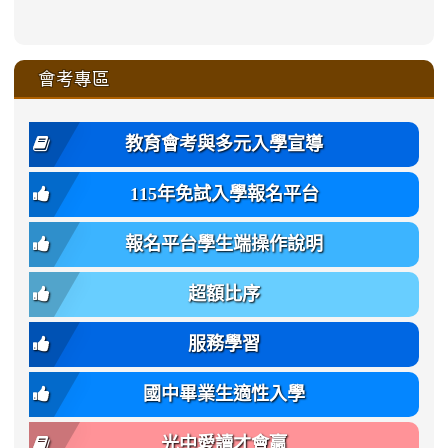
link
link
ru-
ru-
ru-
ru-
style=ackground-
ru-
\
ru-
\
qu/
zhuan-
zhuan-
zhuan-
zhuan-
to
to
link
()-45l
xue-
xue-
xue-
xue-
color:
xue-
xue-
\
qu/
qu/
qu/
qu/
link
https://sites.google.com/ms.
https://sites.google.com/ms.gmjh.ty
to
4
zhuan-
zhuan-
zhuan-
zhuan-
var(-
zhuan-
zhuan-
\
\
\
\
to
affairs/%E9%AB%94%E8%82
affairs/%E9%AB%94%E8%82%
https://www.gmjh.tyc.edu.tw/upload
會考專區
qu/
qu/
qu/
qu/
-
qu/
qu
https://www.gmjh.tyc.edu.tw/upload
\
\
年
style=font-
\
\
\
bs-
\
2
度
family:
body-
體
教育會考與多元入學宣導
招
var(-
bg);
育
生
-
font-
班
115年免試入學報名平台
簡
bs-
family:
轉
章
body-
var(-
班
(二
報名平台學生端操作說明
font-
-
簡
招).pdf
family);
bs-
章.pdf
\
font-
body-
超額比序
\
size:
font-
var(-
family);
服務學習
-
font-
bs-
size:
國中畢業生適性入學
body-
var(-
font-
-
光中愛讀才會贏