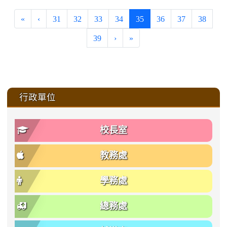
(current)
«
‹
31
32
33
34
35
36
37
38
39
›
»
:::
行政單位
校長室
教務處
學務處
總務處