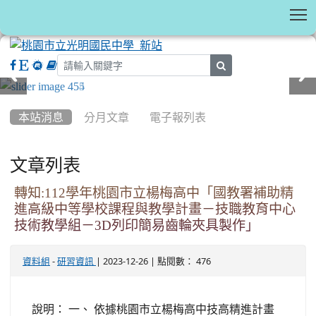
T
search
:::
本站消息
分月文章
電子報列表
文章列表
轉知:112學年桃園市立楊梅高中「國教署補助精
進高級中等學校課程與教學計畫－技職教育中心
技術教學組－3D列印簡易齒輪夾具製作」
-
| 2023-12-26 | 點閱數： 476
資料組
研習資訊
說明： 一、 依據桃園市立楊梅高中技高精進計畫