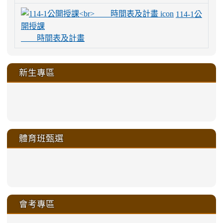
114-1公
開授課
時間表及計畫
新生專區
link
link
link
link
https://sites.google.com/a/m
to
to
to
to
link
link
link
link
link
link
link
link
link
sheng-
https://sites.google.com/a/ms.gmjh.
https://sites.google.com/a/ms.gmjh.
https://sites.google.com/a/ms.gmjh.
https://sites.google.com/a/ms.gmjh.
to
to
to
to
to
to
to
to
to
ru-
sheng-
sheng-
sheng-
sheng-
體育班甄選
https://sites.google.com/a/ms
https://sites.google.com/a/ms
https://sites.google.com/a/ms
https://sites.google.com/a/ms
https://sites.google.com/ms.
https://sites.google.com/a/ms
https://sites.google.com/ms.gmjh.ty
https://sites.google.com/a/ms.gmjh.
https://sites.google.com/ms.gmjh.ty
xue-
ru-
ru-
ru-
ru-
sheng-
sheng-
sheng-
sheng-
affairs/%E9%AB%94%E8%82
sheng-
affairs/%E9%AB%94%E8%82%
sheng-
affairs/%E9%AB%94%E8%82%
zhuan-
xue-
xue-
xue-
xue-
link
link
ru-
ru-
ru-
ru-
style=ackground-
ru-
\
ru-
\
qu/
zhuan-
zhuan-
zhuan-
zhuan-
to
to
link
()-45l
xue-
xue-
xue-
xue-
color:
xue-
xue-
\
qu/
qu/
qu/
qu/
link
https://sites.google.com/ms.
https://sites.google.com/ms.gmjh.ty
to
4
zhuan-
zhuan-
zhuan-
zhuan-
var(-
zhuan-
zhuan-
\
\
\
\
to
affairs/%E9%AB%94%E8%82
affairs/%E9%AB%94%E8%82%
https://www.gmjh.tyc.edu.tw/upload
會考專區
qu/
qu/
qu/
qu/
-
qu/
qu
https://www.gmjh.tyc.edu.tw/upload
\
\
年
style=font-
\
\
\
bs-
\
2