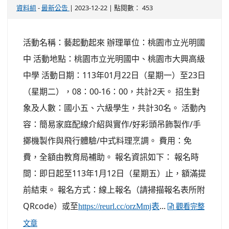
-
| 2023-12-22 | 點閱數： 453
資料組
最新公告
活動名稱：藝起動起來 辦理單位：桃園市立光明國
中 活動地點：桃園市立光明國中、桃園市大興高級
中學 活動日期：113年01月22日（星期一）至23日
（星期二），08：00-16：00，共計2天。 招生對
象及人數：國小五、六級學生，共計30名。 活動內
容：簡易家庭配線介紹與實作/好彩頭吊飾製作/手
擲機製作與飛行體驗/中式料理烹調。 費用：免
費，全額由教育局補助。 報名資訊如下： 報名時
間：即日起至113年1月12日（星期五）止，額滿提
前結束。 報名方式：線上報名（請掃描報名表所附
QRcode）或至
...
https://reurl.cc/orzMmj表
觀看完整
文章