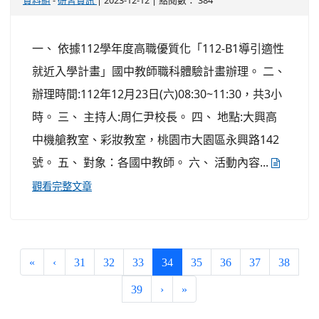
資料組
研習資訊
一、 依據112學年度高職優質化「112-B1導引適性
就近入學計畫」國中教師職科體驗計畫辦理。 二、
辦理時間:112年12月23日(六)08:30~11:30，共3小
時。 三、 主持人:周仁尹校長。 四、 地點:大興高
中機艙教室、彩妝教室，桃園市大園區永興路142
號。 五、 對象：各國中教師。 六、 活動內容...
觀看完整文章
(current)
«
‹
31
32
33
34
35
36
37
38
39
›
»