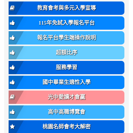
度
family:
body-
體
教育會考與多元入學宣導
招
var(-
bg);
育
生
-
font-
班
115年免試入學報名平台
簡
bs-
family:
轉
章
body-
var(-
班
(二
報名平台學生端操作說明
font-
-
簡
招).pdf
family);
bs-
章.pdf
\
font-
body-
超額比序
\
size:
font-
var(-
family);
服務學習
-
font-
bs-
size:
國中畢業生適性入學
body-
var(-
font-
-
光中愛讀才會贏
size);
bs-
font-
body-
高中高職博覽會
weight:
font-
var(-
size);
桃園名師會考大解密
-
font-