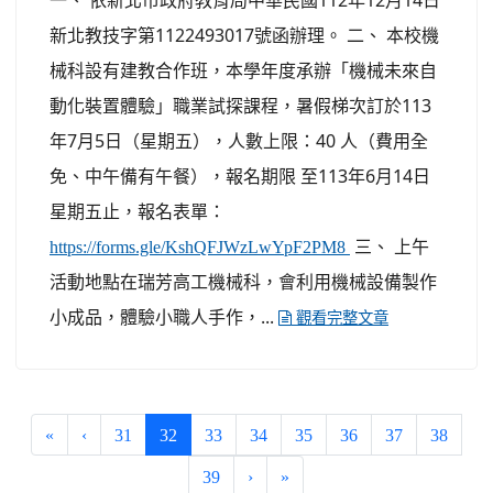
新北教技字第1122493017號函辦理。 二、 本校機
械科設有建教合作班，本學年度承辦「機械未來自
動化裝置體驗」職業試探課程，暑假梯次訂於113
年7月5日（星期五），人數上限：40 人（費用全
免、中午備有午餐），報名期限 至113年6月14日
星期五止，報名表單：
三、 上午
https://forms.gle/KshQFJWzLwYpF2PM8
活動地點在瑞芳高工機械科，會利用機械設備製作
小成品，體驗小職人手作，...
觀看完整文章
(current)
«
‹
31
32
33
34
35
36
37
38
39
›
»