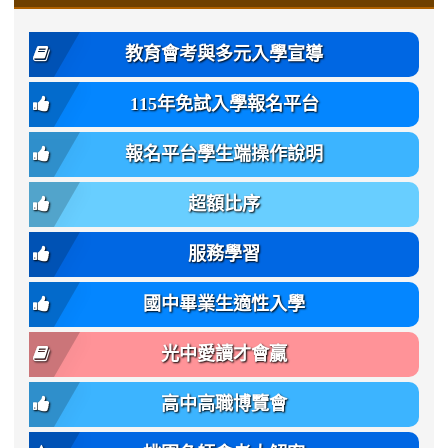
\
\
年
style=font-
\
\
\
bs-
\
2
度
family:
body-
體
教育會考與多元入學宣導
招
var(-
bg);
育
生
-
font-
班
115年免試入學報名平台
簡
bs-
family:
轉
章
body-
var(-
班
(二
報名平台學生端操作說明
font-
-
簡
招).pdf
family);
bs-
章.pdf
\
font-
body-
超額比序
\
size:
font-
var(-
family);
服務學習
-
font-
bs-
size:
國中畢業生適性入學
body-
var(-
font-
-
光中愛讀才會贏
size);
bs-
font-
body-
高中高職博覽會
weight:
font-
var(-
size);