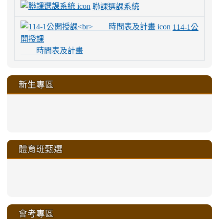
聯課選課系統
114-1公
開授課
時間表及計畫
新生專區
link
link
link
link
https://sites.google.com/a/m
to
to
to
to
link
link
link
link
link
link
link
link
link
sheng-
https://sites.google.com/a/ms.gmjh.
https://sites.google.com/a/ms.gmjh.
https://sites.google.com/a/ms.gmjh.
https://sites.google.com/a/ms.gmjh.
to
to
to
to
to
to
to
to
to
ru-
sheng-
sheng-
sheng-
sheng-
體育班甄選
https://sites.google.com/a/ms
https://sites.google.com/a/ms
https://sites.google.com/a/ms
https://sites.google.com/a/ms
https://sites.google.com/ms.
https://sites.google.com/a/ms
https://sites.google.com/ms.gmjh.ty
https://sites.google.com/a/ms.gmjh.
https://sites.google.com/ms.gmjh.ty
xue-
ru-
ru-
ru-
ru-
sheng-
sheng-
sheng-
sheng-
affairs/%E9%AB%94%E8%82
sheng-
affairs/%E9%AB%94%E8%82%
sheng-
affairs/%E9%AB%94%E8%82%
zhuan-
xue-
xue-
xue-
xue-
link
link
ru-
ru-
ru-
ru-
style=ackground-
ru-
\
ru-
\
qu/
zhuan-
zhuan-
zhuan-
zhuan-
to
to
link
()-45l
xue-
xue-
xue-
xue-
color:
xue-
xue-
\
qu/
qu/
qu/
qu/
link
https://sites.google.com/ms.
https://sites.google.com/ms.gmjh.ty
to
4
zhuan-
zhuan-
zhuan-
zhuan-
var(-
zhuan-
zhuan-
\
\
\
\
to
affairs/%E9%AB%94%E8%82
affairs/%E9%AB%94%E8%82%
https://www.gmjh.tyc.edu.tw/upload
會考專區
qu/
qu/
qu/
qu/
-
qu/
qu
https://www.gmjh.tyc.edu.tw/upload