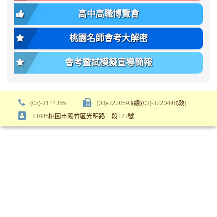
font-
body-
高中高職博覽會
weight:
font-
var(-
size);
桃園名師會考大解密
-
font-
bs-
weight:
會考暨試模擬宣導簡報
body-
var(-
font-
-
weight);
bs-
background-
body-
(03)-3114355
(03)-3220593(總)(03)-3220448(教)
color:
font-
33845桃園市蘆竹區光明路一段123號
var(-
weight);
-
\
bs-
body-
bg);