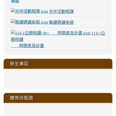
事曆
光中活動相簿
聯課選課系統
114-1公
開授課
時間表及計畫
新生專區
link
link
link
link
https://sites.google.com/a/m
to
to
to
to
link
link
link
link
link
link
link
link
link
sheng-
https://sites.google.com/a/ms.gmjh.
https://sites.google.com/a/ms.gmjh.
https://sites.google.com/a/ms.gmjh.
https://sites.google.com/a/ms.gmjh.
to
to
to
to
to
to
to
to
to
ru-
sheng-
sheng-
sheng-
sheng-
體育班甄選
https://sites.google.com/a/ms
https://sites.google.com/a/ms
https://sites.google.com/a/ms
https://sites.google.com/a/ms
https://sites.google.com/ms.
https://sites.google.com/a/ms
https://sites.google.com/ms.gmjh.ty
https://sites.google.com/a/ms.gmjh.
https://sites.google.com/ms.gmjh.ty
xue-
ru-
ru-
ru-
ru-
sheng-
sheng-
sheng-
sheng-
affairs/%E9%AB%94%E8%82
sheng-
affairs/%E9%AB%94%E8%82%
sheng-
affairs/%E9%AB%94%E8%82%
zhuan-
xue-
xue-
xue-
xue-
link
link
ru-
ru-
ru-
ru-
style=ackground-
ru-
\
ru-
\
qu/
zhuan-
zhuan-
zhuan-
zhuan-