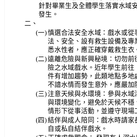
針對畢業生及全體學生落實水域
發生。
二、
(一)
慎選合法安全水域：戲水或從
法、安全、設有救生設備及專
悉水性者，應正確穿戴救生衣
(二)
遠離危險與新興秘境：切勿前
險之水域戲水。近年學生前往
件有增加趨勢，此類地點多地
不諳水情而發生意外，應嚴加
(三)
注意天候與水環境：參與水域
與環境變化，避免於天候不穩
情形下從事活動，並遵守現場
(四)
結伴與成人陪同：戲水時請家
自或私自結伴戲水。