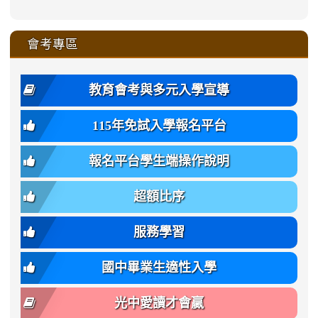
to
to
link
()-45l
xue-
xue-
xue-
xue-
color:
xue-
xue-
\
qu/
qu/
qu/
qu/
link
https://sites.google.com/ms.
https://sites.google.com/ms.gmjh.ty
to
4
zhuan-
zhuan-
zhuan-
zhuan-
var(-
zhuan-
zhuan-
\
\
\
\
to
affairs/%E9%AB%94%E8%82
affairs/%E9%AB%94%E8%82%
https://www.gmjh.tyc.edu.tw/upload
會考專區
qu/
qu/
qu/
qu/
-
qu/
qu
https://www.gmjh.tyc.edu.tw/upload
\
\
年
style=font-
\
\
\
bs-
\
2
度
family:
body-
體
教育會考與多元入學宣導
招
var(-
bg);
育
生
-
font-
班
115年免試入學報名平台
簡
bs-
family:
轉
章
body-
var(-
班
(二
報名平台學生端操作說明
font-
-
簡
招).pdf
family);
bs-
章.pdf
\
font-
body-
超額比序
\
size:
font-
var(-
family);
服務學習
-
font-
bs-
size:
國中畢業生適性入學
body-
var(-
font-
-
光中愛讀才會贏
size);
bs-