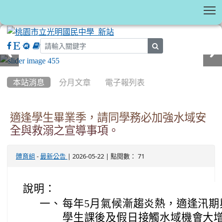
T
search
:::
本站消息
分月文章
電子報列表
適逢學生畢業季，請同學務必加強水域安
全與救溺之宣導事項。
-
| 2026-05-22 | 點閱數： 71
體育組
最新公告
說明：
一、
每年5月氣候漸趨炎熱，適逢汛期
學生課後及假日接觸水域機會大