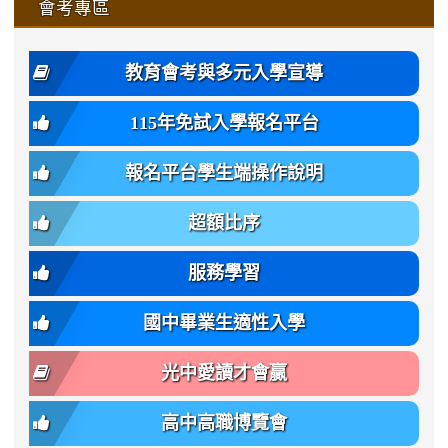
affairs/%E9%AB%94%E8%82
affairs/%E9%AB%94%E8%82%
https://www.gmjh.tyc.edu.tw/upload
會考專區
qu/
qu/
qu/
qu/
-
qu/
qu
https://www.gmjh.tyc.edu.tw/upload
\
\
年
style=font-
\
\
\
bs-
\
2
度
family:
body-
體
教育會考與多元入學宣導
招
var(-
bg);
育
生
-
font-
班
115年免試入學報名平台
簡
bs-
family:
轉
章
body-
var(-
班
(二
報名平台學生端操作說明
font-
-
簡
招).pdf
family);
bs-
章.pdf
\
font-
body-
超額比序
\
size:
font-
var(-
family);
服務學習
-
font-
bs-
size:
國中畢業生適性入學
body-
var(-
font-
-
光中愛讀才會贏
size);
bs-
font-
body-
高中高職博覽會
weight:
font-