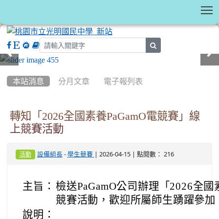
T
search
:::
本站消息
分月文章
電子報列表
轉知「2026全國素養PaGamO電競賽」線
上競賽活動
-
| 2026-04-15 | 點閱數： 216
設備組長
學生競賽
活動
主旨：
檢送
PaGamO公司
辦理「2026全國
競賽活動，歡迎所屬師生踴躍參加
說明：