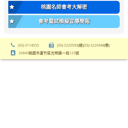
var(-
size);
桃園名師會考大解密
-
font-
bs-
weight:
會考暨試模擬宣導簡報
body-
var(-
font-
-
weight);
bs-
background-
body-
(03)-3114355
(03)-3220593(總)(03)-3220448(教)
color:
font-
33845桃園市蘆竹區光明路一段123號
var(-
weight);
-
\
bs-
body-
bg);