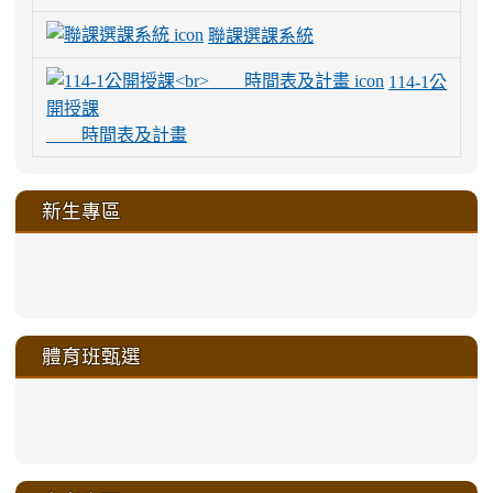
聯課選課系統
114-1公
開授課
時間表及計畫
新生專區
link
link
link
link
https://sites.google.com/a/m
to
to
to
to
link
link
link
link
link
link
link
link
link
sheng-
https://sites.google.com/a/ms.gmjh.
https://sites.google.com/a/ms.gmjh.
https://sites.google.com/a/ms.gmjh.
https://sites.google.com/a/ms.gmjh.
to
to
to
to
to
to
to
to
to
ru-
sheng-
sheng-
sheng-
sheng-
體育班甄選
https://sites.google.com/a/ms
https://sites.google.com/a/ms
https://sites.google.com/a/ms
https://sites.google.com/a/ms
https://sites.google.com/ms.
https://sites.google.com/a/ms
https://sites.google.com/ms.gmjh.ty
https://sites.google.com/a/ms.gmjh.
https://sites.google.com/ms.gmjh.ty
xue-
ru-
ru-
ru-
ru-
sheng-
sheng-
sheng-
sheng-
affairs/%E9%AB%94%E8%82
sheng-
affairs/%E9%AB%94%E8%82%
sheng-
affairs/%E9%AB%94%E8%82%
zhuan-
xue-
xue-
xue-
xue-
link
link
ru-
ru-
ru-
ru-
style=ackground-
ru-
\
ru-
\
qu/
zhuan-
zhuan-
zhuan-
zhuan-
to
to
link
()-45l
xue-
xue-
xue-
xue-
color:
xue-
xue-
\
qu/
qu/
qu/
qu/
link
https://sites.google.com/ms.
https://sites.google.com/ms.gmjh.ty
to
4
zhuan-
zhuan-
zhuan-
zhuan-
var(-
zhuan-
zhuan-
\
\
\
\
to