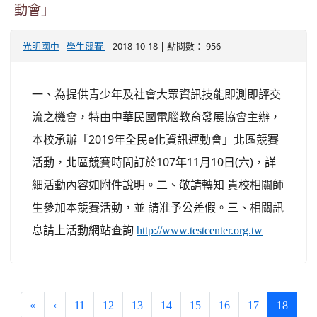
動會」
-
| 2018-10-18 | 點閱數： 956
光明國中
學生競賽
一、為提供青少年及社會大眾資訊技能即測即評交
流之機會，特由中華民國電腦教育發展協會主辦，
本校承辦「2019年全民e化資訊運動會」北區競賽
活動，北區競賽時間訂於107年11月10日(六)，詳
細活動內容如附件說明。二、敬請轉知 貴校相關師
生參加本競賽活動，並 請准予公差假。三、相關訊
息請上活動網站查詢
http://www.testcenter.org.tw
(curren
«
‹
11
12
13
14
15
16
17
18