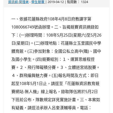
-
| 2019-04-12 | 點閱數： 1324
資訊組-管理者
學生競賽
一、依據花蓮縣政府108年4月8日府教課字第
1080066749號函辦理。二、旨揭競賽資訊摘錄如
下：(一)辦理時間：108年5月25日(星期六)至5月26
日(星期日)。(二)辦理地點：花蓮縣立玉里國民中學
體育館。(三)參加對象：全國公私立高中(職)、國中
及國小學生。(四)競賽組別：１、運算思維程控
賽。２、飛行障礙積分賽。３、立體迷宮逃脫賽。
４、群飛編舞魅力賽。(五)報名時間及方式：即日
起至108年5月1日止，請逕至「花蓮縣資訊教育競
賽網站-無人機」線上報名，錄取隊伍將於5月2日
下班前公布，隊數規定詳見實施計畫。三、本案如
有疑義，請逕洽承辦人呂奎漢輔導員，電話：