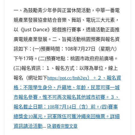
一、為鼓勵青少年參與正當休閒活動，中華一番電
競產業發展協會結合音樂、舞蹈、電玩三大元素，
以《Just Dance》遊戲進行賽事，透過活動正面推
廣電競產業發展。二、旨揭活動桃園預賽與報名資
訊如下：(一)預賽時間：108年7月27日（星期六）
下午17時。(二)預賽地點：桃園市政府府前廣場。
(三)報名資訊：１、報名方式：以隊為單位，線上
報名（網址如下
https://ppt.cc/fmh2gx）。２、報名資
格：不限學生身分、戶籍地、年齡，民眾可擇一城
市報名參賽，惟不可再次報名其他城市初賽。３、
報名截止日期：108年7月14日（含）前。(四)賽事
總獎金10萬元，冠軍隊伍可獲沖繩來回機票。詳細
...
資訊請洽活動
觀看完整文章