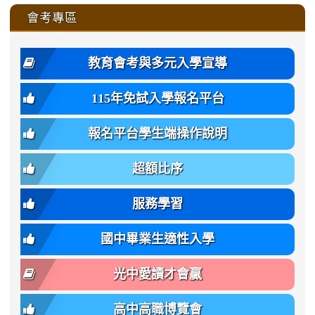
\
\
\
\
to
affairs/%E9%AB%94%E8%82
affairs/%E9%AB%94%E8%82%
https://www.gmjh.tyc.edu.tw/upload
會考專區
qu/
qu/
qu/
qu/
-
qu/
qu
https://www.gmjh.tyc.edu.tw/upload
\
\
年
style=font-
\
\
\
bs-
\
2
度
family:
body-
體
教育會考與多元入學宣導
招
var(-
bg);
育
生
-
font-
班
115年免試入學報名平台
簡
bs-
family:
轉
章
body-
var(-
班
(二
報名平台學生端操作說明
font-
-
簡
招).pdf
family);
bs-
章.pdf
\
font-
body-
超額比序
\
size:
font-
var(-
family);
服務學習
-
font-
bs-
size:
國中畢業生適性入學
body-
var(-
font-
-
光中愛讀才會贏
size);
bs-
font-
body-
高中高職博覽會