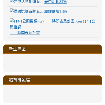
光中活動相簿
聯課選課系統
114-1公
開授課
時間表及計畫
新生專區
link
link
link
link
https://sites.google.com/a/m
to
to
to
to
link
link
link
link
link
link
link
link
link
sheng-
https://sites.google.com/a/ms.gmjh.
https://sites.google.com/a/ms.gmjh.
https://sites.google.com/a/ms.gmjh.
https://sites.google.com/a/ms.gmjh.
to
to
to
to
to
to
to
to
to
ru-
sheng-
sheng-
sheng-
sheng-
體育班甄選
https://sites.google.com/a/ms
https://sites.google.com/a/ms
https://sites.google.com/a/ms
https://sites.google.com/a/ms
https://sites.google.com/ms.
https://sites.google.com/a/ms
https://sites.google.com/ms.gmjh.ty
https://sites.google.com/a/ms.gmjh.
https://sites.google.com/ms.gmjh.ty
xue-
ru-
ru-
ru-
ru-
sheng-
sheng-
sheng-
sheng-
affairs/%E9%AB%94%E8%82
sheng-
affairs/%E9%AB%94%E8%82%
sheng-
affairs/%E9%AB%94%E8%82%
zhuan-
xue-
xue-
xue-
xue-
link
link
ru-
ru-
ru-
ru-
style=ackground-
ru-
\
ru-
\
qu/
zhuan-
zhuan-
zhuan-
zhuan-
to
to
link
()-45l
xue-
xue-
xue-
xue-
color:
xue-
xue-
\
qu/
qu/
qu/
qu/
link
https://sites.google.com/ms.
https://sites.google.com/ms.gmjh.ty
to
4
zhuan-
zhuan-
zhuan-
zhuan-
var(-
zhuan-
zhuan-