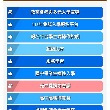
\
\
年
style=font-
\
\
\
bs-
\
2
度
family:
body-
體
教育會考與多元入學宣導
招
var(-
bg);
育
生
-
font-
班
115年免試入學報名平台
簡
bs-
family:
轉
章
body-
var(-
班
(二
報名平台學生端操作說明
font-
-
簡
招).pdf
family);
bs-
章.pdf
\
font-
body-
超額比序
\
size:
font-
var(-
family);
服務學習
-
font-
bs-
size:
國中畢業生適性入學
body-
var(-
font-
-
光中愛讀才會贏
size);
bs-
font-
body-
高中高職博覽會
weight:
font-
var(-
size);