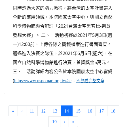
同時透過大家的腦力激盪，將台灣的太空計畫帶入
全新的應用領域，本院國家太空中心，與國立自然
科學博物館聯合辦理「2021台灣太空黑客松-創意
發想大賽」。 二、 活動初賽於2021年5月3日(週
一)12:00前，上傳各隊之簡報檔案進行書面審查。
通過進入決賽之隊伍，於2021年6月5日(週六)，在
國立自然科學博物館進行決賽，首獎獎金5萬元。
三、 活動詳細內容公佈於本院國家太空中心官網
(
...
https://www.nspo.narl.org.tw/ac
觀看完整文章
(current)
«
‹
11
12
13
14
15
16
17
18
19
›
»