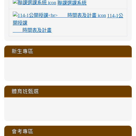
聯課選課系統
114-1公
開授課
時間表及計畫
新生專區
link
link
link
link
https://sites.google.com/a/m
to
to
to
to
link
link
link
link
link
link
link
link
link
sheng-
https://sites.google.com/a/ms.gmjh.
https://sites.google.com/a/ms.gmjh.
https://sites.google.com/a/ms.gmjh.
https://sites.google.com/a/ms.gmjh.
to
to
to
to
to
to
to
to
to
ru-
sheng-
sheng-
sheng-
sheng-
體育班甄選
https://sites.google.com/a/ms
https://sites.google.com/a/ms
https://sites.google.com/a/ms
https://sites.google.com/a/ms
https://sites.google.com/ms.
https://sites.google.com/a/ms
https://sites.google.com/ms.gmjh.ty
https://sites.google.com/a/ms.gmjh.
https://sites.google.com/ms.gmjh.ty
xue-
ru-
ru-
ru-
ru-
sheng-
sheng-
sheng-
sheng-
affairs/%E9%AB%94%E8%82
sheng-
affairs/%E9%AB%94%E8%82%
sheng-
affairs/%E9%AB%94%E8%82%
zhuan-
xue-
xue-
xue-
xue-
link
link
ru-
ru-
ru-
ru-
style=ackground-
ru-
\
ru-
\
qu/
zhuan-
zhuan-
zhuan-
zhuan-
to
to
link
()-45l
xue-
xue-
xue-
xue-
color:
xue-
xue-
\
qu/
qu/
qu/
qu/
link
https://sites.google.com/ms.
https://sites.google.com/ms.gmjh.ty
to
4
zhuan-
zhuan-
zhuan-
zhuan-
var(-
zhuan-
zhuan-
\
\
\
\
to
affairs/%E9%AB%94%E8%82
affairs/%E9%AB%94%E8%82%
https://www.gmjh.tyc.edu.tw/upload
會考專區
qu/
qu/
qu/
qu/
-
qu/
qu
https://www.gmjh.tyc.edu.tw/upload