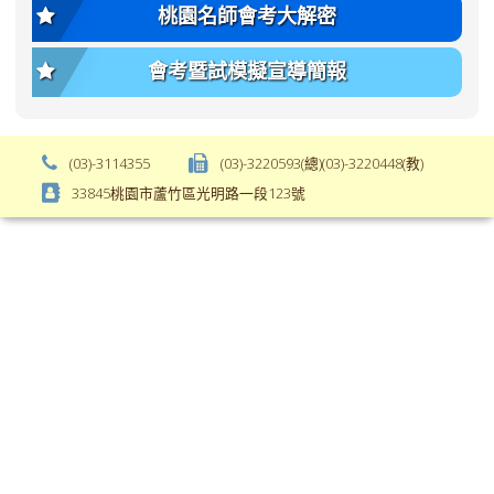
var(-
size);
桃園名師會考大解密
-
font-
bs-
weight:
會考暨試模擬宣導簡報
body-
var(-
font-
-
weight);
bs-
background-
body-
(03)-3114355
(03)-3220593(總)(03)-3220448(教)
color:
font-
33845桃園市蘆竹區光明路一段123號
var(-
weight);
-
\
bs-
body-
bg);