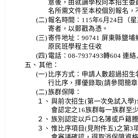
意後，由就讀學校向本招生委
名所需文件至本校個別報名，
(二)
報名時間：115年6月24日（
寄者，以郵戳為憑。
(三)
寄件地址：90741 屏東縣鹽
原民班學程主任收
(四)
電話：08-7937493轉604 
五、
其他：
(一)
比序方式：申請人數超過招生
行比序，擇優錄取(請參閱簡章
(二)
族群保障：
１、
與前次招生(第一次免試入學
會認定之16族群每一族群至
２、
族別認定以戶口名簿或戶籍
３、
惟比序項目(見附件五)之第3
會審議確認，得取消保障資