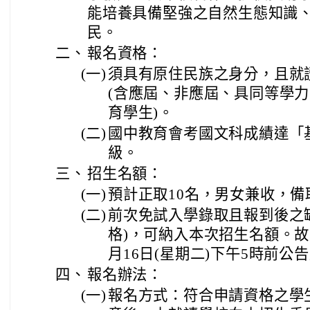
能培養具備堅強之自然生態知識
民。
二、
報名資格：
(一)
須具有原住民族之身分，且就
(含應屆、非應屆、具同等學
育學生)。
(二)
國中教育會考國文科成績達「基
級。
三、
招生名額：
(一)
預計正取10名，男女兼收，備
(二)
前次免試入學錄取且報到後之
格)，可納入本次招生名額。故
月16日(星期二)下午5時前公
四、
報名辦法：
(一)
報名方式：符合申請資格之學