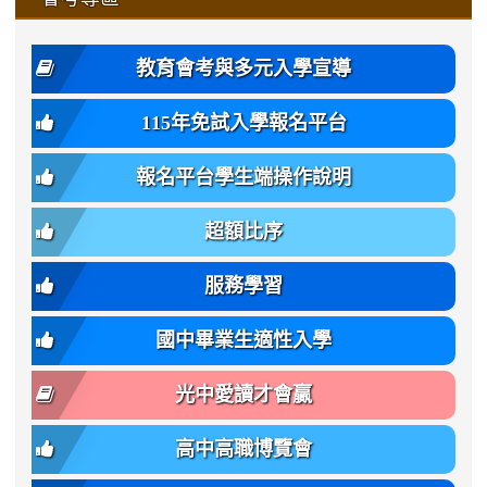
https://www.gmjh.tyc.edu.tw/upload
\
\
年
style=font-
\
\
\
bs-
\
2
度
family:
body-
體
教育會考與多元入學宣導
招
var(-
bg);
育
生
-
font-
班
115年免試入學報名平台
簡
bs-
family:
轉
章
body-
var(-
班
(二
報名平台學生端操作說明
font-
-
簡
招).pdf
family);
bs-
章.pdf
\
font-
body-
超額比序
\
size:
font-
var(-
family);
服務學習
-
font-
bs-
size:
國中畢業生適性入學
body-
var(-
font-
-
光中愛讀才會贏
size);
bs-
font-
body-
高中高職博覽會
weight:
font-