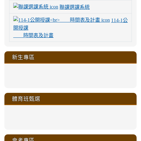
聯課選課系統
114-1公
開授課
時間表及計畫
新生專區
link
link
link
link
https://sites.google.com/a/m
to
to
to
to
link
link
link
link
link
link
link
link
link
sheng-
https://sites.google.com/a/ms.gmjh.
https://sites.google.com/a/ms.gmjh.
https://sites.google.com/a/ms.gmjh.
https://sites.google.com/a/ms.gmjh.
to
to
to
to
to
to
to
to
to
ru-
sheng-
sheng-
sheng-
sheng-
體育班甄選
https://sites.google.com/a/ms
https://sites.google.com/a/ms
https://sites.google.com/a/ms
https://sites.google.com/a/ms
https://sites.google.com/ms.
https://sites.google.com/a/ms
https://sites.google.com/ms.gmjh.ty
https://sites.google.com/a/ms.gmjh.
https://sites.google.com/ms.gmjh.ty
xue-
ru-
ru-
ru-
ru-
sheng-
sheng-
sheng-
sheng-
affairs/%E9%AB%94%E8%82
sheng-
affairs/%E9%AB%94%E8%82%
sheng-
affairs/%E9%AB%94%E8%82%
zhuan-
xue-
xue-
xue-
xue-
link
link
ru-
ru-
ru-
ru-
style=ackground-
ru-
\
ru-
\
qu/
zhuan-
zhuan-
zhuan-
zhuan-
to
to
link
()-45l
xue-
xue-
xue-
xue-
color:
xue-
xue-
\
qu/
qu/
qu/
qu/
link
https://sites.google.com/ms.
https://sites.google.com/ms.gmjh.ty
to
4
zhuan-
zhuan-
zhuan-
zhuan-
var(-
zhuan-
zhuan-
\
\
\
\
to
affairs/%E9%AB%94%E8%82
affairs/%E9%AB%94%E8%82%
https://www.gmjh.tyc.edu.tw/upload
會考專區
qu/
qu/
qu/
qu/
-
qu/
qu