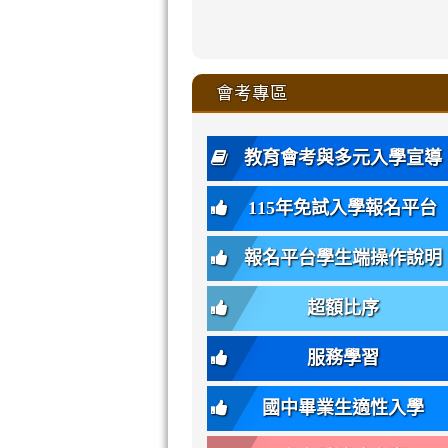
zhuan-
xue-
xue-
xue-
xue-
link
link
ru-
ru-
ru-
ru-
style=ackgr
ru-
\
ru-
\
qu/
zhuan-
zhuan-
zhuan-
zhuan-
to
to
link
()-45l
xue-
xue-
xue-
xue-
color:
xue-
xue-
\
qu/
qu/
qu/
qu/
link
https://sites
https://sites.go
to
4
zhuan-
zhuan-
zhuan-
zhuan-
var(-
zhuan-
zhuan-
\
\
\
\
to
affairs/%E9
affairs/%E9
https://www.gmjh
會考專區
qu/
qu/
qu/
qu/
-
qu/
qu
https://www.gmjh
\
\
年
style=font-
\
\
\
bs-
\
2
度
family:
body-
體
教育會考與多元入學宣導
招
var(-
bg);
育
生
-
font-
班
115年免試入學報名平台
簡
bs-
family:
轉
章
body-
var(-
班
(二
報名平台學生端操作說明
font-
-
簡
招).pdf
family);
bs-
章.pdf
\
font-
body-
超額比序
\
size:
font-
var(-
family);
服務學習
-
font-
bs-
size:
國中畢業生適性入學
body-
var(-