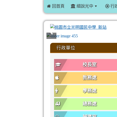
 回首頁
細說光中
行
:::
行政單位
校長室
教務處
學務處
總務處