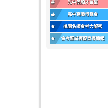
font-
-
光中愛讀才會贏
size);
bs-
font-
body-
高中高職博覽會
weight:
font-
var(-
size);
桃園名師會考大解密
-
font-
bs-
weight:
會考暨試模擬宣導簡報
body-
var(-
font-
-
weight);
bs-
background-
body-
color:
font-
var(-
weight);
-
\
bs-
body-
bg);