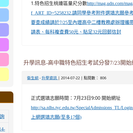
1.特色招生桃連區量尺分數
http://mag.udn.com/mag/
f_ART_ID=5258232.請同學參考附件選填志
要查成績請於7/25至內壢高中二樓教務處辦理
請表、每科複查費50元、貼足32元回郵信封
升學訊息-高中職特色招生考試分發7/23開
-
| 2014-07-22 | 點閱數： 806
衛生組
升學資訊
正式選填志願時間：7月23日9:00 開始網址
http://sa.nlhs.tyc.edu.tw/SpecialAdmissio
詢
上網選填志願(至多17個)
14-