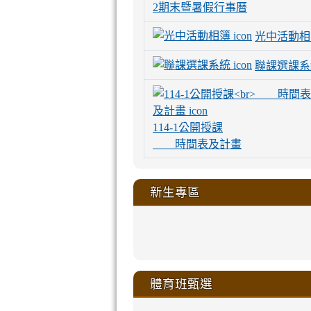
2期末暨暑假行事曆
光中活動相
聯課選課系
114-1公開授課
時間表及計畫
新生專區
link
link
link
link
https://sites
to
to
to
to
link
link
link
link
link
link
link
link
link
sheng-
https://sites.go
https://sites.go
https://sites.go
https://sites.go
to
to
to
to
to
to
to
to
to
ru-
sheng-
sheng-
sheng-
sheng-
體育班甄選
https://sites
https://sites
https://sites
https://sites
https://sites
https://sites
https://sites.go
https://sites.go
https://sites.go
xue-
ru-
ru-
ru-
ru-
sheng-
sheng-
sheng-
sheng-
affairs/%E9
sheng-
affairs/%E9
sheng-
affairs/%E9