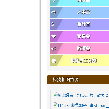
輔導室
人事室
會計室
家長會
教師會
教職員工分機
校務相關資源
線上課表查
1