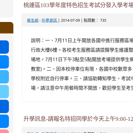
ound-
桃連區103學年度特色招生考試分發入學考
.google.com/ms.gmjh.tyc.edu.tw/student-
ogle.com/ms.gmjh.tyc.edu.tw/student-
-
| 2014-07-09 | 點閱數： 735
衛生組
升學資訊
%AB%94%E8%82%B2%E7%B5%84
%AB%94%E8%82%B2%E7%B5%84
.tyc.edu.tw/uploads/tad_blocks/file/113
.tyc.edu.tw/uploads/tad_blocks/file/110-
說明：一、7月11日上午開放各國中進行服務區場
行政大樓6樓。各校考生服務區請提醒學生維護
場地。7月11日下午3點至5點開放考場提供學
教室)。二、因本校停車位有限，各國中校數眾
學校附近自行停車。三、請協助轉知學生，考試
場，請注意中午用餐時間不開放，歡迎學生至考
升學訊息-請報名特招同學於今天上午9:00-1