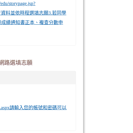
edu/storypage.jsp?
願參考資料並依時程選填志願3.若同學
攜帶成績通知書正本、複查分數申
始網路選填志願
ns_TL/Login.aspx請輸入您的帳號和密碼可以