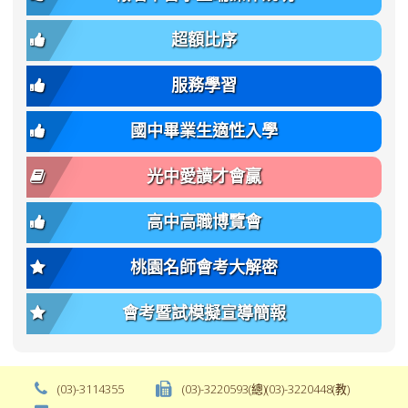
簡
招).pdf
family);
bs-
章.pdf
\
font-
body-
超額比序
\
size:
font-
var(-
family);
服務學習
-
font-
bs-
size:
國中畢業生適性入學
body-
var(-
font-
-
光中愛讀才會贏
size);
bs-
font-
body-
高中高職博覽會
weight:
font-
var(-
size);
桃園名師會考大解密
-
font-
bs-
weight:
會考暨試模擬宣導簡報
body-
var(-
font-
-
weight);
bs-
background-
body-
(03)-3114355
(03)-3220593(總)(03)-3220448(教)