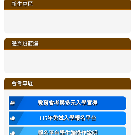
新生專區
link
link
link
link
https://sites.google.com/a/m
to
to
to
to
link
link
link
link
link
link
link
link
link
sheng-
https://sites.google.com/a/ms.gmjh.
https://sites.google.com/a/ms.gmjh.
https://sites.google.com/a/ms.gmjh.
https://sites.google.com/a/ms.gmjh.
to
to
to
to
to
to
to
to
to
ru-
sheng-
sheng-
sheng-
sheng-
體育班甄選
https://sites.google.com/a/ms
https://sites.google.com/a/ms
https://sites.google.com/a/ms
https://sites.google.com/a/ms
https://sites.google.com/ms.
https://sites.google.com/a/ms
https://sites.google.com/ms.gmjh.ty
https://sites.google.com/a/ms.gmjh.
https://sites.google.com/ms.gmjh.ty
xue-
ru-
ru-
ru-
ru-
sheng-
sheng-
sheng-
sheng-
affairs/%E9%AB%94%E8%82
sheng-
affairs/%E9%AB%94%E8%82%
sheng-
affairs/%E9%AB%94%E8%82%
zhuan-
xue-
xue-
xue-
xue-
link
link
ru-
ru-
ru-
ru-
style=ackground-
ru-
\
ru-
\
qu/
zhuan-
zhuan-
zhuan-
zhuan-
to
to
link
()-45l
xue-
xue-
xue-
xue-
color:
xue-
xue-
\
qu/
qu/
qu/
qu/
link
https://sites.google.com/ms.
https://sites.google.com/ms.gmjh.ty
to
4
zhuan-
zhuan-
zhuan-
zhuan-
var(-
zhuan-
zhuan-
\
\
\
\
to
affairs/%E9%AB%94%E8%82
affairs/%E9%AB%94%E8%82%
https://www.gmjh.tyc.edu.tw/upload
會考專區
qu/
qu/
qu/
qu/
-
qu/
qu
https://www.gmjh.tyc.edu.tw/upload
\
\
年
style=font-
\
\
\
bs-
\
2
度
family:
body-
體
教育會考與多元入學宣導
招
var(-
bg);
育
生
-
font-
班
115年免試入學報名平台
簡
bs-
family:
轉
章
body-
var(-
班
(二
報名平台學生端操作說明
font-
-