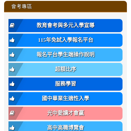
\
\
\
\
to
affairs/%E9%AB%94%E8%82
affairs/%E9%AB%94%E8%82%
https://www.gmjh.tyc.edu.tw/upload
會考專區
qu/
qu/
qu/
qu/
-
qu/
qu
https://www.gmjh.tyc.edu.tw/upload
\
\
年
style=font-
\
\
\
bs-
\
2
度
family:
body-
體
教育會考與多元入學宣導
招
var(-
bg);
育
生
-
font-
班
115年免試入學報名平台
簡
bs-
family:
轉
章
body-
var(-
班
(二
報名平台學生端操作說明
font-
-
簡
招).pdf
family);
bs-
章.pdf
\
font-
body-
超額比序
\
size:
font-
var(-
family);
服務學習
-
font-
bs-
size:
國中畢業生適性入學
body-
var(-
font-
-
光中愛讀才會贏
size);
bs-
font-
body-
高中高職博覽會