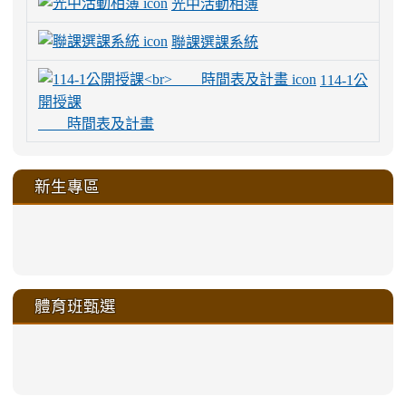
光中活動相簿
聯課選課系統
114-1公
開授課
時間表及計畫
新生專區
link
link
link
link
https://sites.google.com/a/m
to
to
to
to
link
link
link
link
link
link
link
link
link
sheng-
https://sites.google.com/a/ms.gmjh.
https://sites.google.com/a/ms.gmjh.
https://sites.google.com/a/ms.gmjh.
https://sites.google.com/a/ms.gmjh.
to
to
to
to
to
to
to
to
to
ru-
sheng-
sheng-
sheng-
sheng-
體育班甄選
https://sites.google.com/a/ms
https://sites.google.com/a/ms
https://sites.google.com/a/ms
https://sites.google.com/a/ms
https://sites.google.com/ms.
https://sites.google.com/a/ms
https://sites.google.com/ms.gmjh.ty
https://sites.google.com/a/ms.gmjh.
https://sites.google.com/ms.gmjh.ty
xue-
ru-
ru-
ru-
ru-
sheng-
sheng-
sheng-
sheng-
affairs/%E9%AB%94%E8%82
sheng-
affairs/%E9%AB%94%E8%82%
sheng-
affairs/%E9%AB%94%E8%82%
zhuan-
xue-
xue-
xue-
xue-
link
link
ru-
ru-
ru-
ru-
style=ackground-
ru-
\
ru-
\
qu/
zhuan-
zhuan-
zhuan-
zhuan-
to
to
link
()-45l
xue-
xue-
xue-
xue-
color:
xue-
xue-
\
qu/
qu/
qu/
qu/
link
https://sites.google.com/ms.
https://sites.google.com/ms.gmjh.ty
to
4
zhuan-
zhuan-
zhuan-
zhuan-
var(-
zhuan-
zhuan-