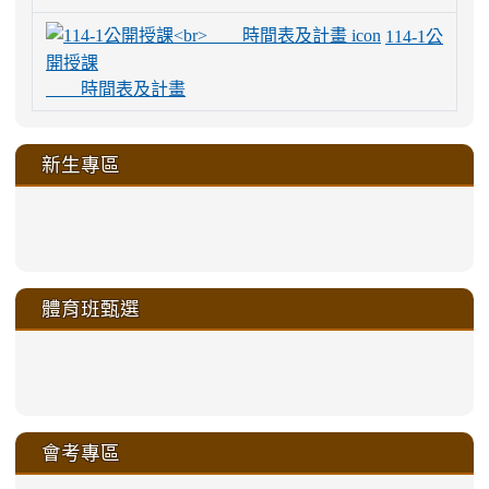
114-1公
開授課
時間表及計畫
新生專區
link
link
link
link
https://sites.google.com/a/m
to
to
to
to
link
link
link
link
link
link
link
link
link
sheng-
https://sites.google.com/a/ms.gmjh.
https://sites.google.com/a/ms.gmjh.
https://sites.google.com/a/ms.gmjh.
https://sites.google.com/a/ms.gmjh.
to
to
to
to
to
to
to
to
to
ru-
sheng-
sheng-
sheng-
sheng-
體育班甄選
https://sites.google.com/a/ms
https://sites.google.com/a/ms
https://sites.google.com/a/ms
https://sites.google.com/a/ms
https://sites.google.com/ms.
https://sites.google.com/a/ms
https://sites.google.com/ms.gmjh.ty
https://sites.google.com/a/ms.gmjh.
https://sites.google.com/ms.gmjh.ty
xue-
ru-
ru-
ru-
ru-
sheng-
sheng-
sheng-
sheng-
affairs/%E9%AB%94%E8%82
sheng-
affairs/%E9%AB%94%E8%82%
sheng-
affairs/%E9%AB%94%E8%82%
zhuan-
xue-
xue-
xue-
xue-
link
link
ru-
ru-
ru-
ru-
style=ackground-
ru-
\
ru-
\
qu/
zhuan-
zhuan-
zhuan-
zhuan-
to
to
link
()-45l
xue-
xue-
xue-
xue-
color:
xue-
xue-
\
qu/
qu/
qu/
qu/
link
https://sites.google.com/ms.
https://sites.google.com/ms.gmjh.ty
to
4
zhuan-
zhuan-
zhuan-
zhuan-
var(-
zhuan-
zhuan-
\
\
\
\
to
affairs/%E9%AB%94%E8%82
affairs/%E9%AB%94%E8%82%
https://www.gmjh.tyc.edu.tw/upload
會考專區
qu/
qu/
qu/
qu/
-
qu/
qu
https://www.gmjh.tyc.edu.tw/upload
\
\
年
style=font-
\
\
\
bs-
\