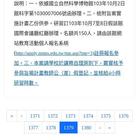
說明：一、依據國立自然科學博物館103年10月2日
館科字第1030007006號函辦理。二、檢附旨案實
施計畫乙份供參。研習訂103年10月7至8日假該館
國際會議廳紅廳辦理，名額共150人，請由該館網
站教育活動個人報名系統
(
http://apply.nmns.edu.tw/mp.asp?mp=3)註冊報名參
加。三、本案請學校於課務自理原則下，覈實核予
參與旨揭計畫教師公（差）假登記，並核給4小時
研習時數。
«
‹
1371
1372
1373
1374
1375
1376
(current)
1377
1378
1379
1380
›
»