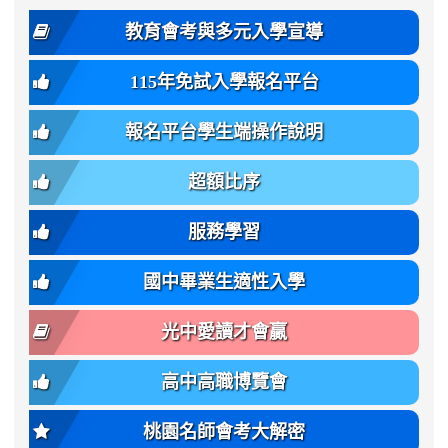
2
度
family:
body-
體
教育會考與多元入學宣導
招
var(-
bg);
育
生
-
font-
班
115年免試入學報名平台
簡
bs-
family:
轉
章
body-
var(-
班
(二
報名平台學生端操作說明
font-
-
簡
招).pdf
family);
bs-
章.pdf
\
font-
body-
超額比序
\
size:
font-
var(-
family);
服務學習
-
font-
bs-
size:
國中畢業生適性入學
body-
var(-
font-
-
光中愛讀才會贏
size);
bs-
font-
body-
高中高職博覽會
weight:
font-
var(-
size);
桃園名師會考大解密
-
font-