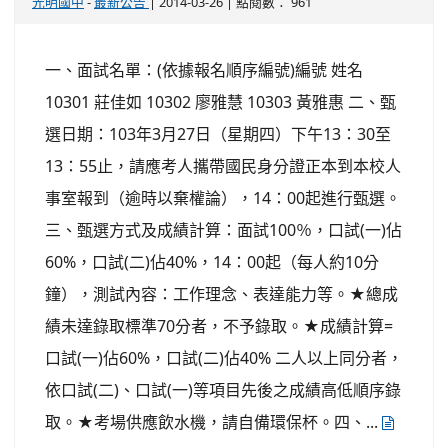
-
| 2014-03-26 | 點閱數： 961
光明國中
最新公告
一、面試名單：(依據報名順序編號)編號 姓名
10301 莊佳如 10302 廖雅慧 10303 黃雅惠 二、甄
選日期：103年3月27日（星期四）下午13：30至
13：55止，請應考人攜帶國民身分證正本到本校人
事室報到（逾時以棄權論），14：00起進行甄選。
三、甄選方式及成績計算：面試100％，口試(一)佔
60%，口試(二)佔40%，14：00起（每人約10分
鐘），測試內容：工作理念、表達能力等。★總成
績未達錄取標準70分者，不予錄取。★成績計算=
口試(一)佔60%，口試(二)佔40% 二人以上同分者，
依口試(二)、口試(一)等項目先後之成績高低順序錄
取。★考場供應飲水機，請自備環保杯。四、...