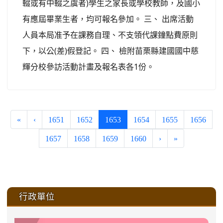
輟或有中輟之虞者)學生之家長或學校教師，及國小
有應屆畢業生者，均可報名參加。 三、 出席活動
人員本局准予在課務自理、不支領代課鐘點費原則
下，以公(差)假登記。 四、 檢附苗栗縣建國國中慈
輝分校參訪活動計畫及報名表各1份。
(current)
«
‹
1651
1652
1653
1654
1655
1656
1657
1658
1659
1660
›
»
:::
行政單位