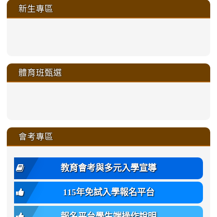
新生專區
link
link
link
link
https://sites.google.com/a/m
to
to
to
to
link
link
link
link
link
link
link
link
link
sheng-
https://sites.google.com/a/ms.gmjh.
https://sites.google.com/a/ms.gmjh.
https://sites.google.com/a/ms.gmjh.
https://sites.google.com/a/ms.gmjh.
to
to
to
to
to
to
to
to
to
ru-
sheng-
sheng-
sheng-
sheng-
體育班甄選
https://sites.google.com/a/ms
https://sites.google.com/a/ms
https://sites.google.com/a/ms
https://sites.google.com/a/ms
https://sites.google.com/ms.
https://sites.google.com/a/ms
https://sites.google.com/ms.gmjh.ty
https://sites.google.com/a/ms.gmjh.
https://sites.google.com/ms.gmjh.ty
xue-
ru-
ru-
ru-
ru-
sheng-
sheng-
sheng-
sheng-
affairs/%E9%AB%94%E8%82
sheng-
affairs/%E9%AB%94%E8%82%
sheng-
affairs/%E9%AB%94%E8%82%
zhuan-
xue-
xue-
xue-
xue-
link
link
ru-
ru-
ru-
ru-
style=ackground-
ru-
\
ru-
\
qu/
zhuan-
zhuan-
zhuan-
zhuan-
to
to
link
()-45l
xue-
xue-
xue-
xue-
color:
xue-
xue-
\
qu/
qu/
qu/
qu/
link
https://sites.google.com/ms.
https://sites.google.com/ms.gmjh.ty
to
4
zhuan-
zhuan-
zhuan-
zhuan-
var(-
zhuan-
zhuan-
\
\
\
\
to
affairs/%E9%AB%94%E8%82
affairs/%E9%AB%94%E8%82%
https://www.gmjh.tyc.edu.tw/upload
會考專區
qu/
qu/
qu/
qu/
-
qu/
qu
https://www.gmjh.tyc.edu.tw/upload
\
\
年
style=font-
\
\
\
bs-
\
2
度
family:
body-
體
教育會考與多元入學宣導
招
var(-
bg);
育
生
-
font-
班
115年免試入學報名平台
簡
bs-
family:
轉
章
body-
var(-
班
(二
報名平台學生端操作說明
font-
-