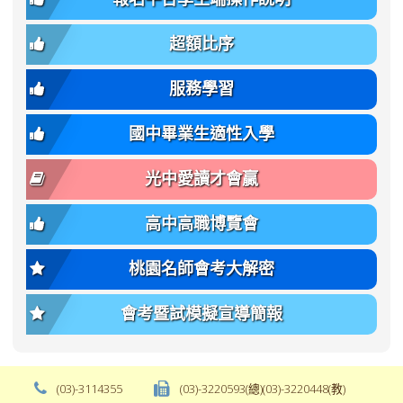
簡
招).pdf
family);
bs-
章.pdf
\
font-
body-
超額比序
\
size:
font-
var(-
family);
服務學習
-
font-
bs-
size:
國中畢業生適性入學
body-
var(-
font-
-
光中愛讀才會贏
size);
bs-
font-
body-
高中高職博覽會
weight:
font-
var(-
size);
桃園名師會考大解密
-
font-
bs-
weight:
會考暨試模擬宣導簡報
body-
var(-
font-
-
weight);
bs-
background-
body-
(03)-3114355
(03)-3220593(總)(03)-3220448(教)