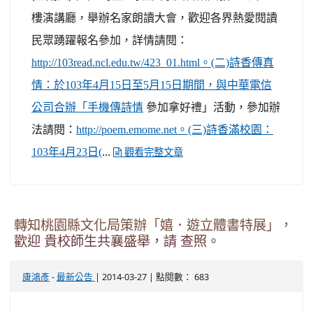
樓演講廳，舉辦名家朗讀大會，歡迎各界熱愛閱讀
民眾踴躍報名參加，詳情請閱：
http://103read.ncl.edu.tw/423_01.html。(二)詩香傳真
情：於103年4月15日至5月15日期間，與中華電信
參加拿好禮」活動，參加辦
公司合辦「手機傳詩情
法請閱：
http://poem.emome.net。(三)詩香滿校園：
...
103年4月23日(
觀看完整文章
轉知桃園縣文化局策辦「嬉．遊立體書特展」，
歡迎 貴校師生共襄盛舉，請 查照。
-
| 2014-03-27 | 點閱數： 683
康鴻彥
最新公告